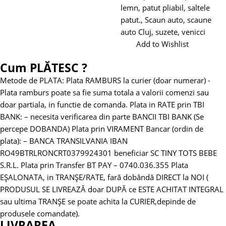
lemn
,
patut pliabil
,
saltele
patut.
,
Scaun auto
,
scaune
auto Cluj
,
suzete
,
venicci
Add to Wishlist
Cum PLĂTESC ?
Metode de PLATA:
Plata RAMBURS la curier (doar numerar)
-
Plata ramburs poate sa fie suma totala a valorii comenzi sau
doar partiala, in functie de comanda.
Plata in RATE prin TBI
BANK:
– necesita verificarea din parte BANCII TBI BANK (Se
percepe DOBANDA)
Plata prin VIRAMENT Bancar (ordin de
plata):
– BANCA TRANSILVANIA
IBAN
RO49BTRLRONCRT0379924301 beneficiar SC TINY TOTS BEBE
S.R.L.
Plata prin Transfer BT PAY – 0740.036.355
Plata
EȘALONATA, in TRANȘE/RATE, fară dobândă DIRECT la NOI (
PRODUSUL SE LIVREAZĂ doar DUPĂ ce ESTE ACHITAT INTEGRAL
sau ultima TRANȘE se poate achita la CURIER,depinde de
produsele comandate).
LIVRAREA