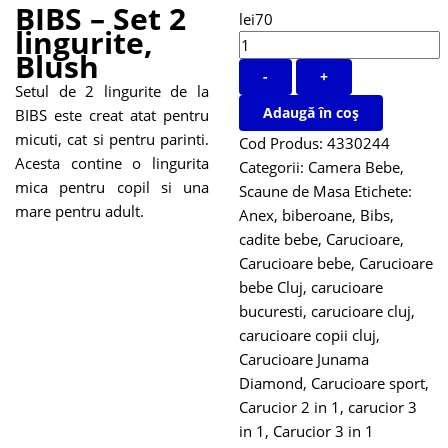
BIBS – Set 2
lei
70
lingurite,
Blush
-
+
Setul de 2 lingurite de la
Adaugă în coș
BIBS este creat atat pentru
micuti, cat si pentru parinti.
Cod Produs:
4330244
Acesta contine o lingurita
Categorii:
Camera Bebe
,
mica pentru copil si una
Scaune de Masa
Etichete:
mare pentru adult.
Anex
,
biberoane
,
Bibs
,
cadite bebe
,
Carucioare
,
Carucioare bebe
,
Carucioare
bebe Cluj
,
carucioare
bucuresti
,
carucioare cluj
,
carucioare copii cluj
,
Carucioare Junama
Diamond
,
Carucioare sport
,
Carucior 2 in 1
,
carucior 3
in 1
,
Carucior 3 in 1