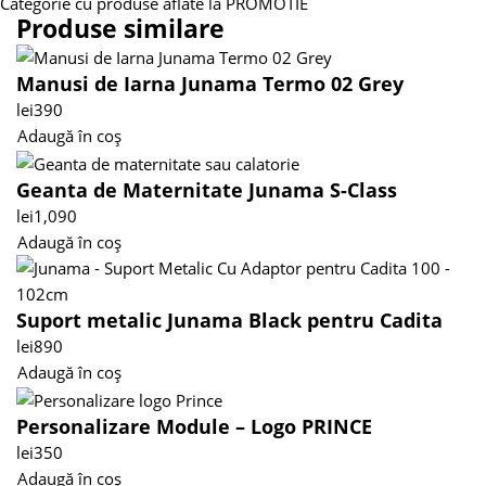
Categorie cu produse aflate la PROMOTIE
Produse similare
Manusi de Iarna Junama Termo 02 Grey
lei
390
Adaugă în coș
Geanta de Maternitate Junama S-Class
lei
1,090
Adaugă în coș
Suport metalic Junama Black pentru Cadita
lei
890
Adaugă în coș
Personalizare Module – Logo PRINCE
lei
350
Adaugă în coș