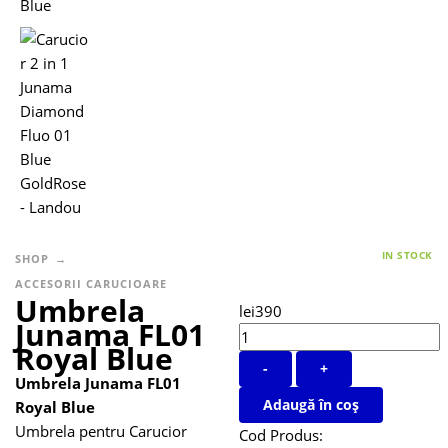
IN STOCK
SHOP
ACCESORII CARUCIOARE
Umbrela
lei
390
Junama FL01
Royal Blue
-
+
Umbrela Junama FL01
Adaugă în coș
Royal Blue
Umbrela pentru Carucior
Cod Produs: