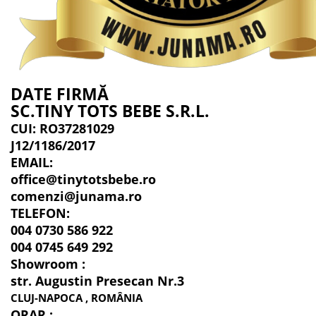
DATE FIRMĂ
SC.TINY TOTS BEBE S.R.L.
CUI: RO37281029
J12/1186/2017
EMAIL:
office@tinytotsbebe.ro
comenzi@junama.ro
TELEFON
:
004 0730 586 922
004 0745 649 292
Showroom :
str. Augustin Presecan Nr.3
CLUJ-NAPOCA , ROMÂNIA
ORAR :