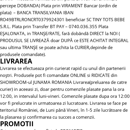
percepe DOBANDA)
Plata prin VIRAMENT Bancar (ordin de
plata):
– BANCA TRANSILVANIA
IBAN
RO49BTRLRONCRT0379924301 beneficiar SC TINY TOTS BEBE
S.R.L.
Plata prin Transfer BT PAY – 0740.036.355
Plata
EȘALONATA, in TRANȘE/RATE, fară dobândă DIRECT la NOI (
PRODUSUL SE LIVREAZĂ doar DUPĂ ce ESTE ACHITAT INTEGRAL
sau ultima TRANȘE se poate achita la CURIER,depinde de
produsele comandate).
LIVRAREA
Livrarea se efectueaza prin curierat rapid cu unul din partenerii
noștri.
Produsele pot fi comandate ONLINE si RIDICATE din
SHOWROOM-ul JUNAMA ROMANIA
Livrarea(preluarea de catre
curier) in aceeasi zi, doar pentru comenzile plasate pana la ora
12:00, in intervalul luni-vineri. Comenzile plasate dupa ora 12:00
vor fi prelucrate in urmatoarea zi lucratoare.
Livrarea se face pe
teritoriul României, de Luni până Vineri, în 1-5 zile lucrătoare de
la plasarea și confirmarea cu succes a comenzii.
PROMOTII