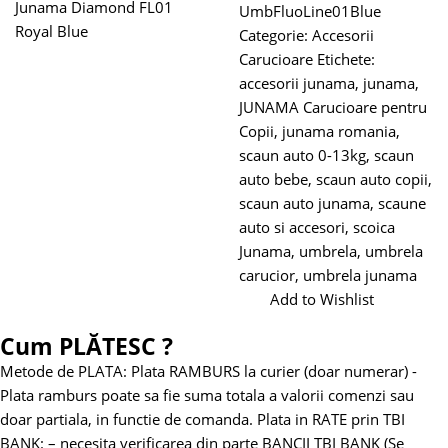
Junama Diamond FL01
UmbFluoLine01Blue
Royal Blue
Categorie:
Accesorii
Carucioare
Etichete:
accesorii junama
,
junama
,
JUNAMA Carucioare pentru
Copii
,
junama romania
,
scaun auto 0-13kg
,
scaun
auto bebe
,
scaun auto copii
,
scaun auto junama
,
scaune
auto si accesori
,
scoica
Junama
,
umbrela
,
umbrela
carucior
,
umbrela junama
Add to Wishlist
Cum PLĂTESC ?
Metode de PLATA:
Plata RAMBURS la curier (doar numerar)
-
Plata ramburs poate sa fie suma totala a valorii comenzi sau
doar partiala, in functie de comanda.
Plata in RATE prin TBI
BANK:
– necesita verificarea din parte BANCII TBI BANK (Se