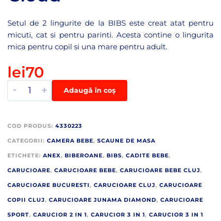
Setul de 2 lingurite de la BIBS este creat atat pentru
micuti, cat si pentru parinti. Acesta contine o lingurita
mica pentru copil si una mare pentru adult.
lei
70
-
+
Adaugă în coș
COD PRODUS:
4330223
CATEGORII:
CAMERA BEBE
,
SCAUNE DE MASA
ETICHETE:
ANEX
,
BIBEROANE
,
BIBS
,
CADITE BEBE
,
CARUCIOARE
,
CARUCIOARE BEBE
,
CARUCIOARE BEBE CLUJ
,
CARUCIOARE BUCURESTI
,
CARUCIOARE CLUJ
,
CARUCIOARE
COPII CLUJ
,
CARUCIOARE JUNAMA DIAMOND
,
CARUCIOARE
SPORT
,
CARUCIOR 2 IN 1
,
CARUCIOR 3 IN 1
,
CARUCIOR 3 IN 1