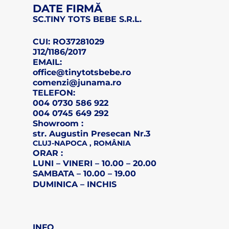
DATE FIRMĂ
SC.TINY TOTS BEBE S.R.L.
CUI: RO37281029
J12/1186/2017
EMAIL:
office@tinytotsbebe.ro
comenzi@junama.ro
TELEFON
:
004 0730 586 922
004 0745 649 292
Showroom :
str. Augustin Presecan Nr.3
CLUJ-NAPOCA , ROMÂNIA
ORAR :
LUNI – VINERI – 10.00 – 20.00
SAMBATA – 10.00 – 19.00
DUMINICA – INCHIS
INFO