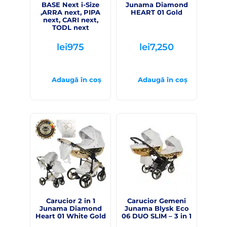
BASE Next i-Size
Junama Diamond
,ARRA next, PIPA
HEART 01 Gold
next, CARI next,
TODL next
lei
975
lei
7,250
Adaugă în coș
Adaugă în coș
Carucior 2 in 1
Carucior Gemeni
Junama Diamond
Junama Blysk Eco
Heart 01 White Gold
06 DUO SLIM – 3 in 1