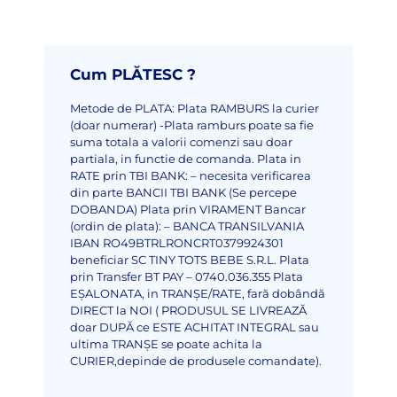
Cum PLĂTESC ?
Metode de PLATA:
Plata RAMBURS la curier
(doar numerar)
-Plata ramburs poate sa fie
suma totala a valorii comenzi sau doar
partiala, in functie de comanda.
Plata in
RATE prin TBI BANK:
– necesita verificarea
din parte BANCII TBI BANK (Se percepe
DOBANDA)
Plata prin VIRAMENT Bancar
(ordin de plata):
– BANCA TRANSILVANIA
IBAN RO49BTRLRONCRT0379924301
beneficiar SC TINY TOTS BEBE S.R.L.
Plata
prin Transfer BT PAY – 0740.036.355
Plata
EȘALONATA, in TRANȘE/RATE, fară dobândă
DIRECT la NOI ( PRODUSUL SE LIVREAZĂ
doar DUPĂ ce ESTE ACHITAT INTEGRAL sau
ultima TRANȘE se poate achita la
CURIER,depinde de produsele comandate).