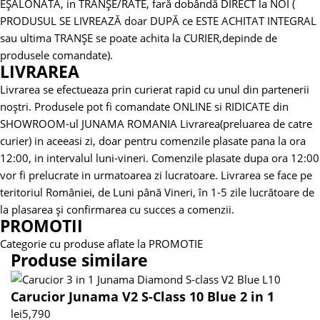
EȘALONATA, in TRANȘE/RATE, fară dobândă DIRECT la NOI (
PRODUSUL SE LIVREAZĂ doar DUPĂ ce ESTE ACHITAT INTEGRAL
sau ultima TRANȘE se poate achita la CURIER,depinde de
produsele comandate).
LIVRAREA
Livrarea se efectueaza prin curierat rapid cu unul din partenerii
noștri.
Produsele pot fi comandate ONLINE si RIDICATE din
SHOWROOM-ul JUNAMA ROMANIA
Livrarea(preluarea de catre
curier) in aceeasi zi, doar pentru comenzile plasate pana la ora
12:00, in intervalul luni-vineri. Comenzile plasate dupa ora 12:00
vor fi prelucrate in urmatoarea zi lucratoare.
Livrarea se face pe
teritoriul României, de Luni până Vineri, în 1-5 zile lucrătoare de
la plasarea și confirmarea cu succes a comenzii.
PROMOTII
Categorie cu produse aflate la PROMOTIE
Produse similare
Carucior Junama V2 S-Class 10 Blue 2 in 1
lei
5,790