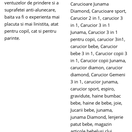
ventuzelor de prindere si a
Carucioare Junama
suprafetei anti-alunecare,
Diamond
,
Carucioare sport
,
baita va fi o experienta mai
Carucior 2 in 1
,
carucior 3
placuta si mai linistita, atat
in 1
,
Carucior 3 in 1
pentru copil, cat si pentru
Junama
,
Carucior 3 in 1
parinte.
pentru copii
,
carucior 3in1
,
carucior bebe
,
Carucior
bebe 3 in 1
,
Carucior copii 3
in 1
,
Carucior copii Junama
,
carucior diamon
,
carucior
diamond
,
Carucior Gemeni
3 in 1
,
carucior junama
,
carucior sport
,
espiro
,
gravidute
,
haine bumbac
bebe
,
haine de bebe
,
joie
,
Jucarii bebe
,
junama
,
junama Diamond
,
lenjerie
patut bebe
,
magazin
articole bebelusi cluj
,