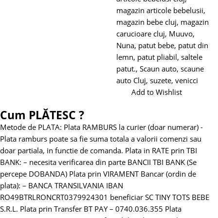
magazin articole bebelusii
,
magazin bebe cluj
,
magazin
carucioare cluj
,
Muuvo
,
Nuna
,
patut bebe
,
patut din
lemn
,
patut pliabil
,
saltele
patut.
,
Scaun auto
,
scaune
auto Cluj
,
suzete
,
venicci
Add to Wishlist
Cum PLĂTESC ?
Metode de PLATA:
Plata RAMBURS la curier (doar numerar)
-
Plata ramburs poate sa fie suma totala a valorii comenzi sau
doar partiala, in functie de comanda.
Plata in RATE prin TBI
BANK:
– necesita verificarea din parte BANCII TBI BANK (Se
percepe DOBANDA)
Plata prin VIRAMENT Bancar (ordin de
plata):
– BANCA TRANSILVANIA
IBAN
RO49BTRLRONCRT0379924301 beneficiar SC TINY TOTS BEBE
S.R.L.
Plata prin Transfer BT PAY – 0740.036.355
Plata