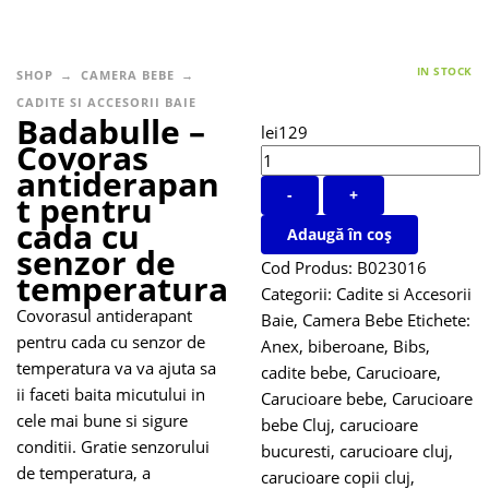
IN STOCK
SHOP
CAMERA BEBE
CADITE SI ACCESORII BAIE
Badabulle –
lei
129
Covoras
antiderapan
-
+
t pentru
cada cu
Adaugă în coș
senzor de
Cod Produs:
B023016
temperatura
Categorii:
Cadite si Accesorii
Covorasul antiderapant
Baie
,
Camera Bebe
Etichete:
pentru cada cu senzor de
Anex
,
biberoane
,
Bibs
,
temperatura va va ajuta sa
cadite bebe
,
Carucioare
,
ii faceti baita micutului in
Carucioare bebe
,
Carucioare
cele mai bune si sigure
bebe Cluj
,
carucioare
conditii. Gratie senzorului
bucuresti
,
carucioare cluj
,
de temperatura, a
carucioare copii cluj
,