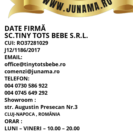
DATE FIRMĂ
SC.TINY TOTS BEBE S.R.L.
CUI: RO37281029
J12/1186/2017
EMAIL:
office@tinytotsbebe.ro
comenzi@junama.ro
TELEFON
:
004 0730 586 922
004 0745 649 292
Showroom :
str. Augustin Presecan Nr.3
CLUJ-NAPOCA , ROMÂNIA
ORAR :
LUNI – VINERI – 10.00 – 20.00