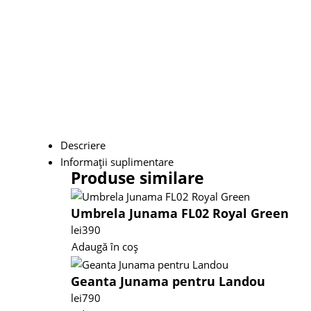
Descriere
Informații suplimentare
Produse similare
Umbrela Junama FL02 Royal Green
lei
390
Adaugă în coș
Geanta Junama pentru Landou
lei
790