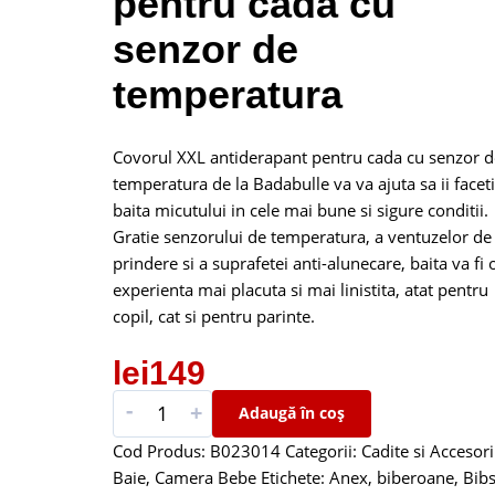
pentru cada cu
senzor de
temperatura
Covorul XXL antiderapant pentru cada cu senzor d
temperatura de la Badabulle va va ajuta sa ii faceti
baita micutului in cele mai bune si sigure conditii.
Gratie senzorului de temperatura, a ventuzelor de
prindere si a suprafetei anti-alunecare, baita va fi 
experienta mai placuta si mai linistita, atat pentru
copil, cat si pentru parinte.
lei
149
-
+
Adaugă în coș
Cod Produs:
B023014
Categorii:
Cadite si Accesori
Baie
,
Camera Bebe
Etichete:
Anex
,
biberoane
,
Bib