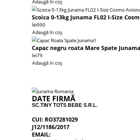
Adaugă în coș
Scoica 0-13kg Junama FL02 I-Size Cos
lei
990
Adaugă în coș
Capac negru roata Mare Spate Junam
lei
79
Adaugă în coș
DATE FIRMĂ
SC.TINY TOTS BEBE S.R.L.
CUI: RO37281029
J12/1186/2017
EMAIL: