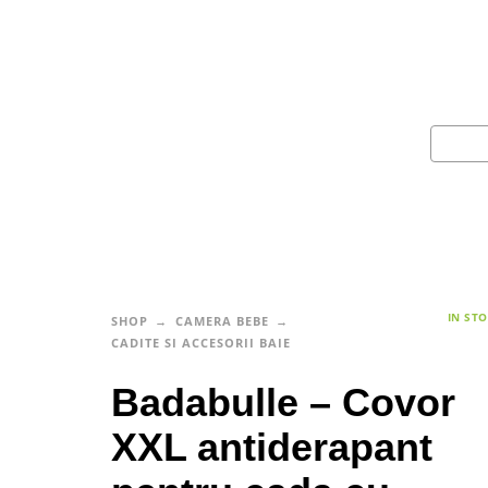
IN ST
SHOP
CAMERA BEBE
CADITE SI ACCESORII BAIE
Badabulle – Covor
XXL antiderapant