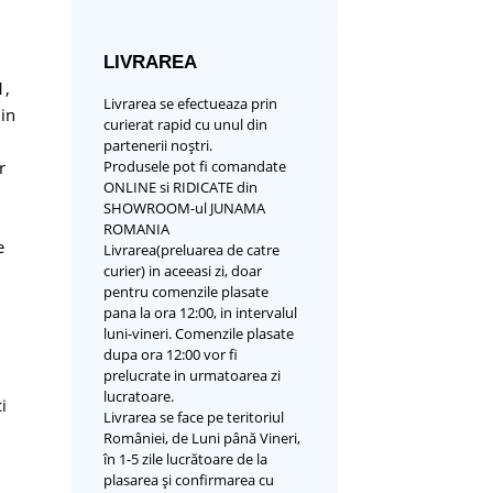
LIVRAREA
1
,
Livrarea se efectueaza prin
 in
curierat rapid cu unul din
partenerii noștri.
Produsele pot fi comandate
r
ONLINE si RIDICATE din
SHOWROOM-ul JUNAMA
ROMANIA
e
Livrarea(preluarea de catre
curier) in aceeasi zi, doar
pentru comenzile plasate
pana la ora 12:00, in intervalul
luni-vineri. Comenzile plasate
dupa ora 12:00 vor fi
prelucrate in urmatoarea zi
lucratoare.
i
Livrarea se face pe teritoriul
României, de Luni până Vineri,
în 1-5 zile lucrătoare de la
plasarea și confirmarea cu