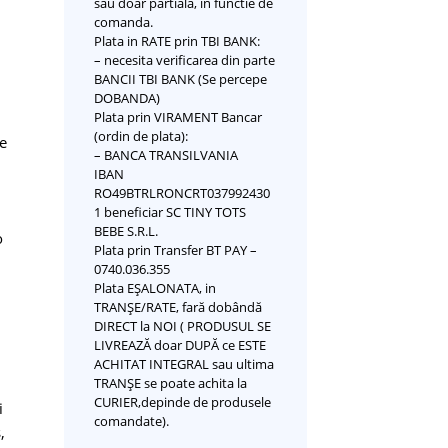
sau doar partiala, in functie de
comanda.
Plata in RATE prin TBI BANK:
– necesita verificarea din parte
BANCII TBI BANK (Se percepe
DOBANDA)
Plata prin VIRAMENT Bancar
(ordin de plata):
e
– BANCA TRANSILVANIA
IBAN
RO49BTRLRONCRT037992430
1 beneficiar SC TINY TOTS
BEBE S.R.L.
o
Plata prin Transfer BT PAY –
0740.036.355
Plata EȘALONATA, in
TRANȘE/RATE, fară dobândă
DIRECT la NOI ( PRODUSUL SE
LIVREAZĂ doar DUPĂ ce ESTE
ACHITAT INTEGRAL sau ultima
TRANȘE se poate achita la
CURIER,depinde de produsele
i
comandate).
s
,