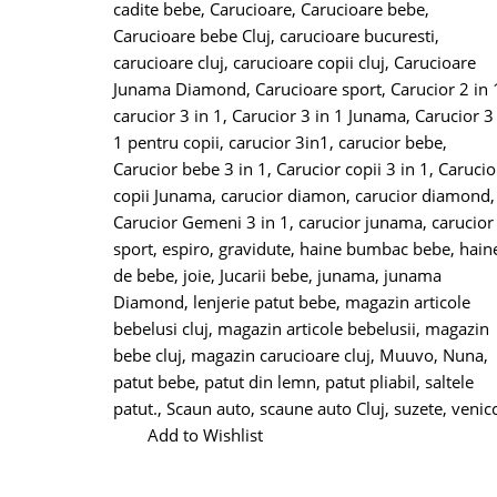
cadite bebe
,
Carucioare
,
Carucioare bebe
,
Carucioare bebe Cluj
,
carucioare bucuresti
,
carucioare cluj
,
carucioare copii cluj
,
Carucioare
Junama Diamond
,
Carucioare sport
,
Carucior 2 in 
carucior 3 in 1
,
Carucior 3 in 1 Junama
,
Carucior 3
1 pentru copii
,
carucior 3in1
,
carucior bebe
,
Carucior bebe 3 in 1
,
Carucior copii 3 in 1
,
Carucio
copii Junama
,
carucior diamon
,
carucior diamond
,
Carucior Gemeni 3 in 1
,
carucior junama
,
carucior
sport
,
espiro
,
gravidute
,
haine bumbac bebe
,
hain
de bebe
,
joie
,
Jucarii bebe
,
junama
,
junama
Diamond
,
lenjerie patut bebe
,
magazin articole
bebelusi cluj
,
magazin articole bebelusii
,
magazin
bebe cluj
,
magazin carucioare cluj
,
Muuvo
,
Nuna
,
patut bebe
,
patut din lemn
,
patut pliabil
,
saltele
patut.
,
Scaun auto
,
scaune auto Cluj
,
suzete
,
venicc
Add to Wishlist