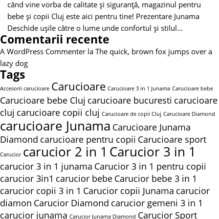
când vine vorba de calitate și siguranță, magazinul pentru
bebe și copii Cluj este aici pentru tine! Prezentare Junama
Deschide ușile către o lume unde confortul și stilul…
Comentarii recente
A WordPress Commenter
la
The quick, brown fox jumps over a
lazy dog
Tags
Carucioare
Accesorii carucioare
Carucioare 3 in 1 Junama
Carucioare bebe
Carucioare bebe Cluj
carucioare bucuresti
carucioare
cluj
carucioare copii cluj
Carucioare de copii Cluj
Carucioare Diamond
carucioare Junama
Carucioare Junama
Diamond
carucioare pentru copii
Carucioare sport
carucior 2 in 1
Carucior 3 in 1
Carucior
carucior 3 in 1 junama
Carucior 3 in 1 pentru copii
carucior 3in1
carucior bebe
Carucior bebe 3 in 1
carucior copii 3 in 1
Carucior copii Junama
carucior
diamon
Carucior Diamond
carucior gemeni 3 in 1
carucior junama
Carucior Sport
Carucior Junama Diamond