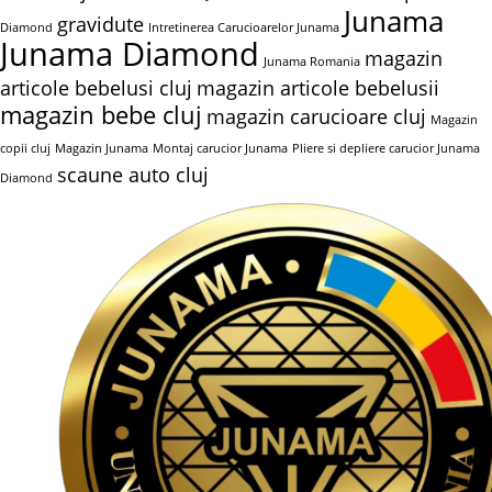
Junama
gravidute
Diamond
Intretinerea Carucioarelor Junama
Junama Diamond
magazin
Junama Romania
articole bebelusi cluj
magazin articole bebelusii
magazin bebe cluj
magazin carucioare cluj
Magazin
copii cluj
Magazin Junama
Montaj carucior Junama
Pliere si depliere carucior Junama
scaune auto cluj
Diamond