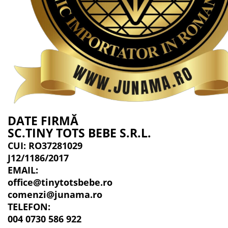
DATE FIRMĂ
SC.TINY TOTS BEBE S.R.L.
CUI: RO37281029
J12/1186/2017
EMAIL:
office@tinytotsbebe.ro
comenzi@junama.ro
TELEFON
:
004 0730 586 922