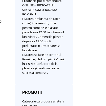
Produsele pot fi comandate
ONLINE si RIDICATE din
SHOWROOM-ul JUNAMA
ROMANIA
Livrarea(preluarea de catre
6
curier) in aceeasi zi, doar
pentru comenzile plasate
pana la ora 12:00, in intervalul
luni-vineri. Comenzile plasate
dupa ora 12:00 vor fi
prelucrate in urmatoarea zi
lucratoare.
Livrarea se face pe teritoriul
României, de Luni până Vineri,
în 1-5 zile lucrătoare de la
plasarea și confirmarea cu
succes a comenzii.
PROMOTII
Categorie cu produse aflate la
PROMOTIE