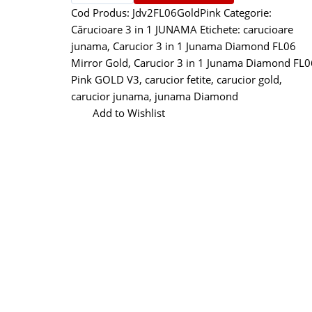
Cod Produs:
Jdv2FL06GoldPink
Categorie:
Cărucioare 3 in 1 JUNAMA
Etichete:
carucioare
junama
,
Carucior 3 in 1 Junama Diamond FL06
Mirror Gold
,
Carucior 3 in 1 Junama Diamond FL0
Pink GOLD V3
,
carucior fetite
,
carucior gold
,
carucior junama
,
junama Diamond
Add to Wishlist