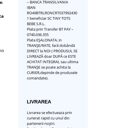
– BANCA TRANSILVANIA
in
IBAN
RO49BTRLRONCRT037992430
ta
1 beneficiar SC TINY TOTS
BEBE S.R.L.
Plata prin Transfer BT PAY –
0740.036.355
Plata EȘALONATA, in
TRANȘE/RATE, fară dobândă
mo
DIRECT la NOI ( PRODUSUL SE
LIVREAZĂ doar DUPĂ ce ESTE
ACHITAT INTEGRAL sau ultima
TRANȘE se poate achita la
CURIER,depinde de produsele
comandate).
LIVRAREA
Livrarea se efectueaza prin
curierat rapid cu unul din
partenerii noștri.