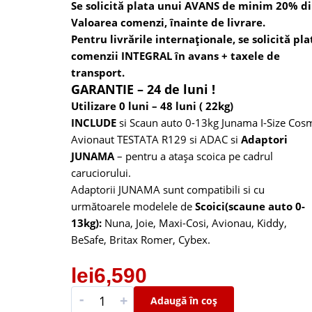
Se solicită plata unui AVANS de minim 20% d
Valoarea comenzi, înainte de livrare.
Pentru livrările internaționale, se solicită pla
comenzii INTEGRAL în avans + taxele de
transport.
GARANTIE – 24 de luni !
Utilizare 0 luni – 48 luni ( 22kg)
INCLUDE
si
Scaun auto 0-13kg Junama I-Size Cos
Avionaut TESTATA R129 si ADAC
si
Adaptori
JUNAMA
– pentru a atașa scoica pe cadrul
caruciorului.
Adaptorii JUNAMA sunt compatibili si cu
următoarele modelele de
Scoici(scaune auto 0-
13kg):
Nuna, Joie, Maxi-Cosi, Avionau, Kiddy,
BeSafe, Britax Romer, Cybex.
lei
6,590
-
+
Adaugă în coș