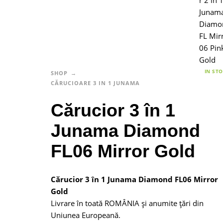
IN ST
SHOP
CĂRUCIOARE 3 IN 1 JUNAMA
Cărucior 3 în 1
Junama Diamond
FL06 Mirror Gold
Cărucior 3 în 1 Junama Diamond FL06 Mirror
Gold
Livrare în toată ROMÂNIA și anumite țări din
Uniunea Europeană.