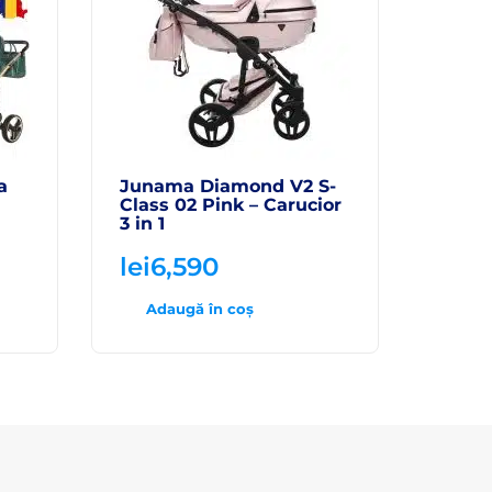
a
Junama Diamond V2 S-
Class 02 Pink – Carucior
3 in 1
lei
6,590
Adaugă în coș