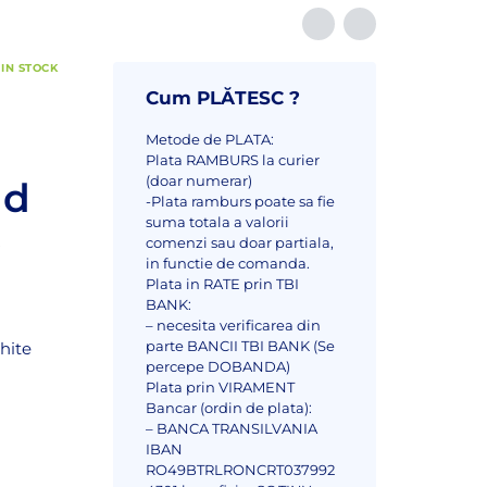
IN STOCK
Cum PLĂTESC ?
Metode de PLATA:
Plata RAMBURS la curier
(doar numerar)
nd
-Plata ramburs poate sa fie
suma totala a valorii
e
comenzi sau doar partiala,
in functie de comanda.
Plata in RATE prin TBI
BANK:
– necesita verificarea din
parte BANCII TBI BANK (Se
hite
percepe DOBANDA)
Plata prin VIRAMENT
Bancar (ordin de plata):
– BANCA TRANSILVANIA
IBAN
RO49BTRLRONCRT037992