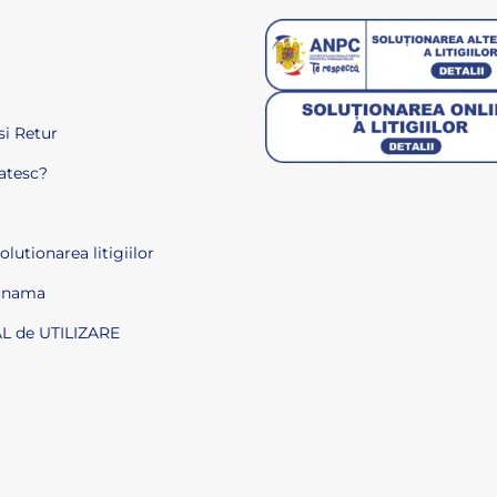
si Retur
atesc?
lutionarea litigiilor
unama
 de UTILIZARE