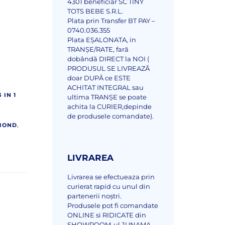
4301 beneficiar SC TINY
TOTS BEBE S.R.L.
Plata prin Transfer BT PAY –
0740.036.355
Plata EȘALONATA, in
TRANȘE/RATE, fară
dobândă DIRECT la NOI (
PRODUSUL SE LIVREAZĂ
doar DUPĂ ce ESTE
ACHITAT INTEGRAL sau
 IN 1
ultima TRANȘE se poate
achita la CURIER,depinde
de produsele comandate).
MOND
,
LIVRAREA
Livrarea se efectueaza prin
curierat rapid cu unul din
partenerii noștri.
Produsele pot fi comandate
ONLINE si RIDICATE din
SHOWROOM-ul JUNAMA