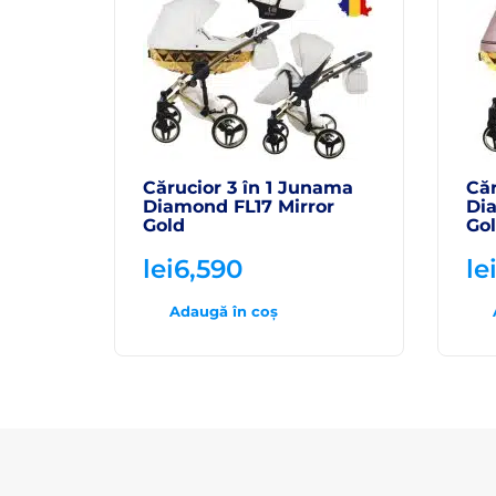
Cărucior 3 în 1 Junama
Căr
Diamond FL17 Mirror
Di
Gold
Go
lei
6,590
le
Adaugă în coș