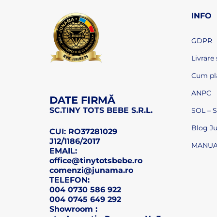
INFO
GDPR
Livrare 
Cum pl
ANPC
DATE FIRMĂ
SC.TINY TOTS BEBE S.R.L.
SOL – So
Blog J
CUI: RO37281029
J12/1186/2017
MANUAL
EMAIL:
office@tinytotsbebe.ro
comenzi@junama.ro
TELEFON
:
004 0730 586 922
004 0745 649 292
Showroom :