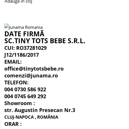
Adaugă în coș
DATE FIRMĂ
SC.TINY TOTS BEBE S.R.L.
CUI: RO37281029
J12/1186/2017
EMAIL:
office@tinytotsbebe.ro
comenzi@junama.ro
TELEFON
:
004 0730 586 922
004 0745 649 292
Showroom :
str. Augustin Presecan Nr.3
CLUJ-NAPOCA , ROMÂNIA
ORAR :