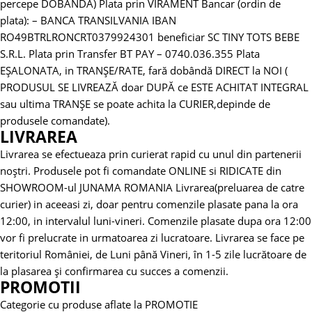
percepe DOBANDA)
Plata prin VIRAMENT Bancar (ordin de
plata):
– BANCA TRANSILVANIA
IBAN
RO49BTRLRONCRT0379924301 beneficiar SC TINY TOTS BEBE
S.R.L.
Plata prin Transfer BT PAY – 0740.036.355
Plata
EȘALONATA, in TRANȘE/RATE, fară dobândă DIRECT la NOI (
PRODUSUL SE LIVREAZĂ doar DUPĂ ce ESTE ACHITAT INTEGRAL
sau ultima TRANȘE se poate achita la CURIER,depinde de
produsele comandate).
LIVRAREA
Livrarea se efectueaza prin curierat rapid cu unul din partenerii
noștri.
Produsele pot fi comandate ONLINE si RIDICATE din
SHOWROOM-ul JUNAMA ROMANIA
Livrarea(preluarea de catre
curier) in aceeasi zi, doar pentru comenzile plasate pana la ora
12:00, in intervalul luni-vineri. Comenzile plasate dupa ora 12:00
vor fi prelucrate in urmatoarea zi lucratoare.
Livrarea se face pe
teritoriul României, de Luni până Vineri, în 1-5 zile lucrătoare de
la plasarea și confirmarea cu succes a comenzii.
PROMOTII
Categorie cu produse aflate la PROMOTIE