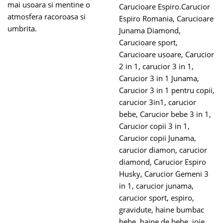
mai usoara si mentine o
Carucioare Espiro.Carucior
atmosfera racoroasa si
Espiro Romania
,
Carucioare
umbrita.
Junama Diamond
,
Carucioare sport
,
Carucioare usoare
,
Carucior
2 in 1
,
carucior 3 in 1
,
Carucior 3 in 1 Junama
,
Carucior 3 in 1 pentru copii
,
carucior 3in1
,
carucior
bebe
,
Carucior bebe 3 in 1
,
Carucior copii 3 in 1
,
Carucior copii Junama
,
carucior diamon
,
carucior
diamond
,
Carucior Espiro
Husky
,
Carucior Gemeni 3
in 1
,
carucior junama
,
carucior sport
,
espiro
,
gravidute
,
haine bumbac
bebe
,
haine de bebe
,
joie
,