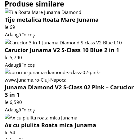
Produse similare
Tije metalica Roata Mare Junama
lei
69
Adaugă în coș
Carucior Junama V2 S-Class 10 Blue 2 in 1
lei
5,790
Adaugă în coș
Junama Diamond V2 S-Class 02 Pink – Carucior
3 in 1
lei
6,590
Adaugă în coș
Ax cu piulita Roata mica Junama
lei
54