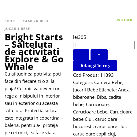
IN STOCK
SHOP
CAMERA BEBE
JUCARII BEBE
Bright Starts
lei
305
– Salteluta
de activitati
-
+
Explore & Go
Whale
Adaugă în coș
Cu atitudinea potrivita poti
Cod Produs:
11393
face din fiecare zi o zi la
Categorii:
Camera Bebe
,
plaja! Cel mic va deveni un
Jucarii Bebe
Etichete:
Anex
,
rege al nisipului in interior
biberoane
,
Bibs
,
cadite
sau in exterior cu aceasta
bebe
,
Carucioare
,
salteluta. Protectia solara
Carucioare bebe
,
Carucioare
este integrata in copertina –
bebe Cluj
,
carucioare
balena, pentru a-i proteja
bucuresti
,
carucioare cluj
,
pe cei mici, ea face viata
carucioare copii cluj
,