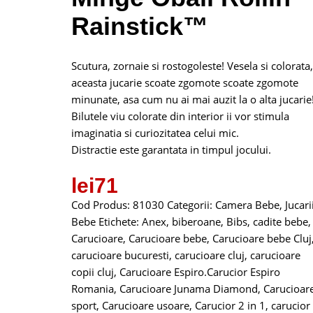
Rainstick™
Scutura, zornaie si rostogoleste! Vesela si colorata,
aceasta jucarie scoate zgomote scoate zgomote
minunate, asa cum nu ai mai auzit la o alta jucarie
Bilutele viu colorate din interior ii vor stimula
imaginatia si curiozitatea celui mic.
Distractie este garantata in timpul jocului.
lei
71
Cod Produs:
81030
Categorii:
Camera Bebe
,
Jucari
Bebe
Etichete:
Anex
,
biberoane
,
Bibs
,
cadite bebe
,
Carucioare
,
Carucioare bebe
,
Carucioare bebe Cluj
carucioare bucuresti
,
carucioare cluj
,
carucioare
copii cluj
,
Carucioare Espiro.Carucior Espiro
Romania
,
Carucioare Junama Diamond
,
Carucioar
sport
,
Carucioare usoare
,
Carucior 2 in 1
,
carucior