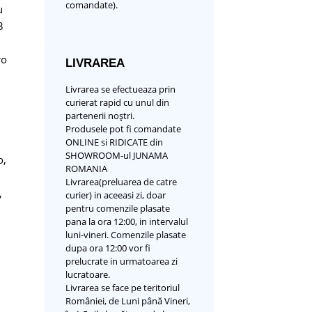
comandate).
u
3
ro
LIVRAREA
Livrarea se efectueaza prin
curierat rapid cu unul din
partenerii noștri.
Produsele pot fi comandate
ONLINE si RIDICATE din
SHOWROOM-ul JUNAMA
o
,
ROMANIA
Livrarea(preluarea de catre
,
curier) in aceeasi zi, doar
pentru comenzile plasate
pana la ora 12:00, in intervalul
luni-vineri. Comenzile plasate
dupa ora 12:00 vor fi
prelucrate in urmatoarea zi
lucratoare.
Livrarea se face pe teritoriul
României, de Luni până Vineri,