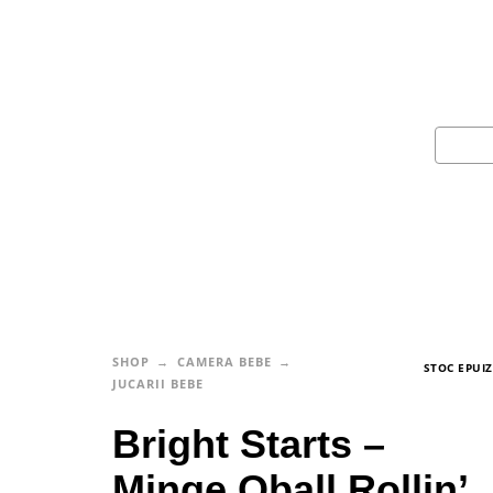
SHOP
CAMERA BEBE
STOC EPUI
JUCARII BEBE
Bright Starts –
Minge Oball Rollin’