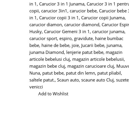
in 1
,
Carucior 3 in 1 Junama
,
Carucior 3 in 1 pentr
copii
,
carucior 3in1
,
carucior bebe
,
Carucior bebe 
in 1
,
Carucior copii 3 in 1
,
Carucior copii Junama
,
carucior diamon
,
carucior diamond
,
Carucior Espi
Husky
,
Carucior Gemeni 3 in 1
,
carucior junama
,
carucior sport
,
espiro
,
gravidute
,
haine bumbac
bebe
,
haine de bebe
,
joie
,
Jucarii bebe
,
junama
,
junama Diamond
,
lenjerie patut bebe
,
magazin
articole bebelusi cluj
,
magazin articole bebelusii
,
magazin bebe cluj
,
magazin carucioare cluj
,
Muuv
Nuna
,
patut bebe
,
patut din lemn
,
patut pliabil
,
saltele patut.
,
Scaun auto
,
scaune auto Cluj
,
suzete
venicci
Add to Wishlist