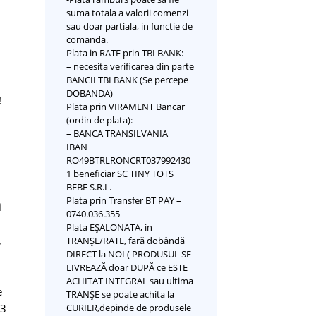
suma totala a valorii comenzi
sau doar partiala, in functie de
comanda.
Plata in RATE prin TBI BANK:
– necesita verificarea din parte
BANCII TBI BANK (Se percepe
DOBANDA)
!
Plata prin VIRAMENT Bancar
(ordin de plata):
– BANCA TRANSILVANIA
IBAN
RO49BTRLRONCRT037992430
1 beneficiar SC TINY TOTS
BEBE S.R.L.
Plata prin Transfer BT PAY –
i
0740.036.355
Plata EȘALONATA, in
,
TRANȘE/RATE, fară dobândă
DIRECT la NOI ( PRODUSUL SE
LIVREAZĂ doar DUPĂ ce ESTE
ACHITAT INTEGRAL sau ultima
e
TRANȘE se poate achita la
CURIER,depinde de produsele
 3