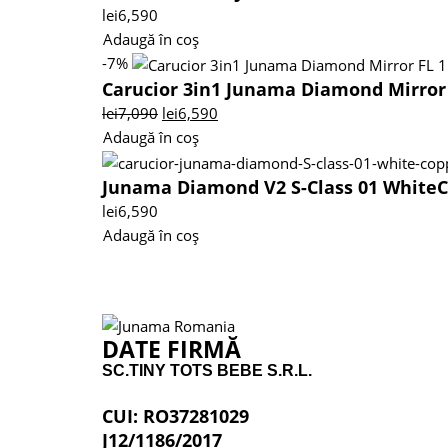
lei
6,590
Adaugă în coș
-7%
Carucior 3in1 Junama Diamond Mirror 
lei
7,090
lei
6,590
Adaugă în coș
Junama Diamond V2 S-Class 01 WhiteCo
lei
6,590
Adaugă în coș
DATE FIRMĂ
SC.TINY TOTS BEBE S.R.L.
CUI: RO37281029
J12/1186/2017