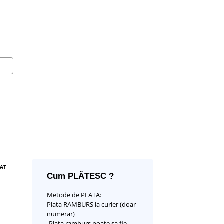
ZAT
Cum PLĂTESC ?
Metode de PLATA:
Plata RAMBURS la curier (doar
numerar)
-Plata ramburs poate sa fie