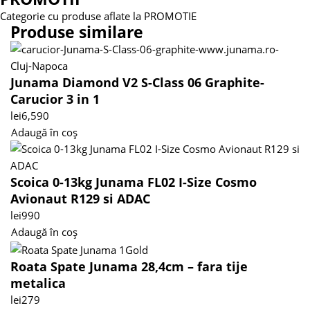
Categorie cu produse aflate la PROMOTIE
Produse similare
Junama Diamond V2 S-Class 06 Graphite-
Carucior 3 in 1
lei
6,590
Adaugă în coș
Scoica 0-13kg Junama FL02 I-Size Cosmo
Avionaut R129 si ADAC
lei
990
Adaugă în coș
Roata Spate Junama 28,4cm – fara tije
metalica
lei
279