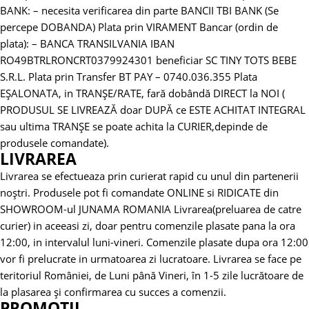
BANK:
– necesita verificarea din parte BANCII TBI BANK (Se
percepe DOBANDA)
Plata prin VIRAMENT Bancar (ordin de
plata):
– BANCA TRANSILVANIA
IBAN
RO49BTRLRONCRT0379924301 beneficiar SC TINY TOTS BEBE
S.R.L.
Plata prin Transfer BT PAY – 0740.036.355
Plata
EȘALONATA, in TRANȘE/RATE, fară dobândă DIRECT la NOI (
PRODUSUL SE LIVREAZĂ doar DUPĂ ce ESTE ACHITAT INTEGRAL
sau ultima TRANȘE se poate achita la CURIER,depinde de
produsele comandate).
LIVRAREA
Livrarea se efectueaza prin curierat rapid cu unul din partenerii
noștri.
Produsele pot fi comandate ONLINE si RIDICATE din
SHOWROOM-ul JUNAMA ROMANIA
Livrarea(preluarea de catre
curier) in aceeasi zi, doar pentru comenzile plasate pana la ora
12:00, in intervalul luni-vineri. Comenzile plasate dupa ora 12:00
vor fi prelucrate in urmatoarea zi lucratoare.
Livrarea se face pe
teritoriul României, de Luni până Vineri, în 1-5 zile lucrătoare de
la plasarea și confirmarea cu succes a comenzii.
PROMOTII