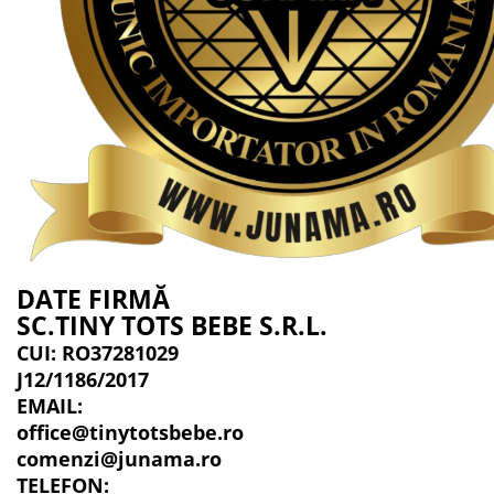
DATE FIRMĂ
SC.TINY TOTS BEBE S.R.L.
CUI: RO37281029
J12/1186/2017
EMAIL:
office@tinytotsbebe.ro
comenzi@junama.ro
TELEFON
: