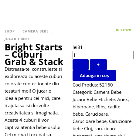
IN STOCK
SHOP
CAMERA BEBE
JUCARII BEBE
Bright Starts
lei
81
– Cuburi
Grab & Stack
-
+
Distreaza-te, construieste si
Adaugă în coș
explorează cu aceste cuburi
colorate confectionate din
Cod Produs:
52160
tesaturi moi! O jucarie
Categorii:
Camera Bebe
,
ideala pentru cei mici, care
Jucarii Bebe
Etichete:
Anex
,
ii ajuta sa isi dezvolte
biberoane
,
Bibs
,
cadite
creativitatea si imaginatia.
bebe
,
Carucioare
,
Aceste 4 cuburi ii vor
Carucioare bebe
,
Carucioare
captiva atentia bebelusului.
bebe Cluj
,
carucioare
Cel mic va fi ocupat sa
bucuresti
,
carucioare cluj
,