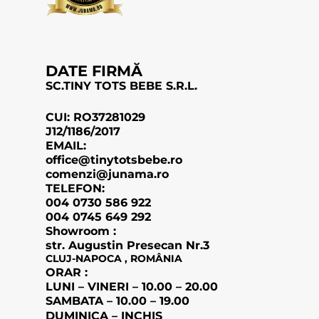
DATE FIRMĂ
SC.TINY TOTS BEBE S.R.L.
CUI: RO37281029
J12/1186/2017
EMAIL:
office@tinytotsbebe.ro
comenzi@junama.ro
TELEFON
:
004 0730 586 922
004 0745 649 292
Showroom :
str. Augustin Presecan Nr.3
CLUJ-NAPOCA , ROMÂNIA
ORAR :
LUNI – VINERI – 10.00 – 20.00
SAMBATA – 10.00 – 19.00
DUMINICA – INCHIS