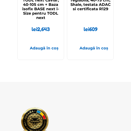
TODL next Caviar,
reglabila, 40-75 cm,
40-105 cm + Baza
Shale, testata ADAC
isofix BASE next i-
si certificata R129
Size pentru TODL
next
lei
2,643
lei
609
Adaugă în coș
Adaugă în coș