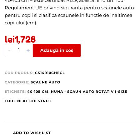
40-105 cm – este certificat R129, acesta fiind un nou
Regulament UE privind siguranta pentru scaunele auto
pentru copii si clasifica scaunele in functie de inaltimea
copilului (cm).
lei
1,728
-
+
Adaugă în coș
COD PRODUS:
CS14910CHEGL
CATEGORIE:
SCAUNE AUTO
ETICHETE:
40-105 CM
,
NUNA - SCAUN AUTO ROTATIV I-SIZE
TODL NEXT CHESTNUT
ADD TO WISHLIST