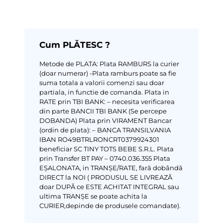
Cum PLĂTESC ?
Metode de PLATA:
Plata RAMBURS la curier
(doar numerar)
-Plata ramburs poate sa fie
suma totala a valorii comenzi sau doar
partiala, in functie de comanda.
Plata in
RATE prin TBI BANK:
– necesita verificarea
din parte BANCII TBI BANK (Se percepe
DOBANDA)
Plata prin VIRAMENT Bancar
(ordin de plata):
– BANCA TRANSILVANIA
IBAN RO49BTRLRONCRT0379924301
beneficiar SC TINY TOTS BEBE S.R.L.
Plata
prin Transfer BT PAY – 0740.036.355
Plata
EȘALONATA, in TRANȘE/RATE, fară dobândă
DIRECT la NOI ( PRODUSUL SE LIVREAZĂ
doar DUPĂ ce ESTE ACHITAT INTEGRAL sau
ultima TRANȘE se poate achita la
CURIER,depinde de produsele comandate).