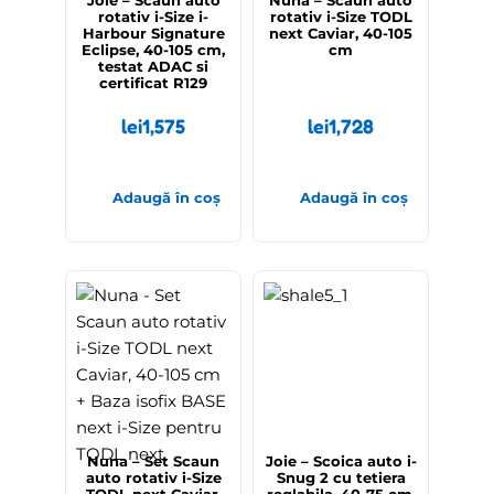
Joie – Scaun auto
Nuna – Scaun auto
rotativ i-Size i-
rotativ i-Size TODL
Harbour Signature
next Caviar, 40-105
Eclipse, 40-105 cm,
cm
testat ADAC si
certificat R129
lei
1,575
lei
1,728
Adaugă în coș
Adaugă în coș
Nuna – Set Scaun
Joie – Scoica auto i-
auto rotativ i-Size
Snug 2 cu tetiera