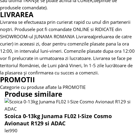
sau ultima TRANȘE se poate achita la CURIER,depinde de
produsele comandate).
LIVRAREA
Livrarea se efectueaza prin curierat rapid cu unul din partenerii
noștri.
Produsele pot fi comandate ONLINE si RIDICATE din
SHOWROOM-ul JUNAMA ROMANIA
Livrarea(preluarea de catre
curier) in aceeasi zi, doar pentru comenzile plasate pana la ora
12:00, in intervalul luni-vineri. Comenzile plasate dupa ora 12:00
vor fi prelucrate in urmatoarea zi lucratoare.
Livrarea se face pe
teritoriul României, de Luni până Vineri, în 1-5 zile lucrătoare de
la plasarea și confirmarea cu succes a comenzii.
PROMOTII
Categorie cu produse aflate la PROMOTIE
Produse similare
Scoica 0-13kg Junama FL02 I-Size Cosmo
Avionaut R129 si ADAC
lei
990