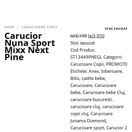
SHOP
CARUCIOARE COPII
STOC EPUIZAT
Carucior
lei
3,199
lei
3,050
Nuna Sport
Stoc epuizat
Mixx Next
Cod Produs:
Pine
ST13449PNEGL
Categorii:
Carucioare Copii
,
PROMOTII
Etichete:
Anex
,
biberoane
,
Bibs
,
cadite bebe
,
Carucioare
,
Carucioare
bebe
,
Carucioare bebe Cluj
,
carucioare bucuresti
,
carucioare cluj
,
carucioare
copii cluj
,
Carucioare
Junama Diamond
,
Carucioare sport
,
Carucior 2