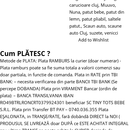
carucioare cluj
,
Muuvo
,
Nuna
,
patut bebe
,
patut din
lemn
,
patut pliabil
,
saltele
patut.
,
Scaun auto
,
scaune
auto Cluj
,
suzete
,
venicci
Add to Wishlist
Cum PLĂTESC ?
Metode de PLATA:
Plata RAMBURS la curier (doar numerar)
-
Plata ramburs poate sa fie suma totala a valorii comenzi sau
doar partiala, in functie de comanda.
Plata in RATE prin TBI
BANK:
– necesita verificarea din parte BANCII TBI BANK (Se
percepe DOBANDA)
Plata prin VIRAMENT Bancar (ordin de
plata):
– BANCA TRANSILVANIA
IBAN
RO49BTRLRONCRT0379924301 beneficiar SC TINY TOTS BEBE
S.R.L.
Plata prin Transfer BT PAY – 0740.036.355
Plata
EȘALONATA, in TRANȘE/RATE, fară dobândă DIRECT la NOI (
PRODUSUL SE LIVREAZĂ doar DUPĂ ce ESTE ACHITAT INTEGRAL