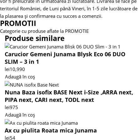
vor fi prelucrate in urmatoarea zi lucratoare.
Livrarea se face pe
teritoriul României, de Luni până Vineri, în 1-5 zile lucrătoare de
la plasarea și confirmarea cu succes a comenzii.
PROMOTII
Categorie cu produse aflate la PROMOTIE
Produse similare
Carucior Gemeni Junama Blysk Eco 06 DUO
SLIM – 3 in 1
lei
10,990
Adaugă în coș
Nuna Baza isofix BASE Next i-Size ,ARRA next,
PIPA next, CARI next, TODL next
lei
975
Adaugă în coș
Ax cu piulita Roata mica Junama
lei
54