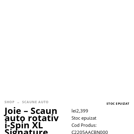
SHOP
SCAUNE AUTO
STOC EPUIZAT
Joie – Scaun
lei
2,399
auto rotativ
Stoc epuizat
i-Spin XL
Cod Produs:
Signature
C2205AACBN000