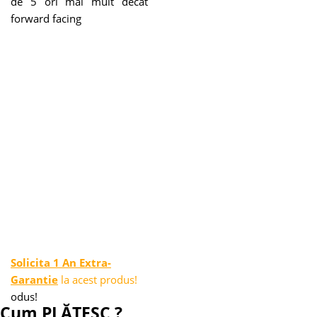
de 5 ori mai mult decat
forward facing
Solicita 1 An Extra-
Garantie
la acest produs!
odus!
Cum PLĂTESC ?