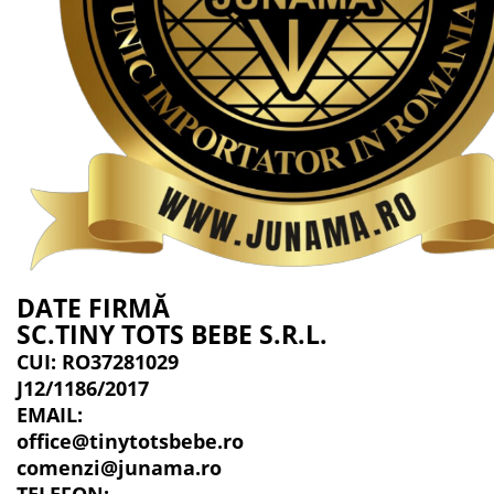
DATE FIRMĂ
SC.TINY TOTS BEBE S.R.L.
CUI: RO37281029
J12/1186/2017
EMAIL:
office@tinytotsbebe.ro
comenzi@junama.ro
TELEFON
: