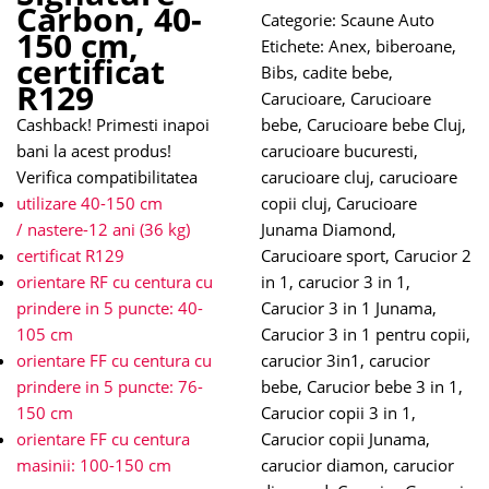
Carbon, 40-
Categorie:
Scaune Auto
150 cm,
Etichete:
Anex
,
biberoane
,
certificat
Bibs
,
cadite bebe
,
R129
Carucioare
,
Carucioare
Cashback! Primesti inapoi
bebe
,
Carucioare bebe Cluj
,
bani la acest produs!
carucioare bucuresti
,
Verifica compatibilitatea
carucioare cluj
,
carucioare
utilizare 40-150 cm
copii cluj
,
Carucioare
/
nastere-12 ani (36 kg)
Junama Diamond
,
certificat R129
Carucioare sport
,
Carucior 2
orientare RF cu centura cu
in 1
,
carucior 3 in 1
,
prindere in 5 puncte: 40-
Carucior 3 in 1 Junama
,
105 cm
Carucior 3 in 1 pentru copii
,
orientare FF cu centura cu
carucior 3in1
,
carucior
prindere in 5 puncte: 76-
bebe
,
Carucior bebe 3 in 1
,
150 cm
Carucior copii 3 in 1
,
orientare FF cu centura
Carucior copii Junama
,
masinii: 100-150 cm
carucior diamon
,
carucior