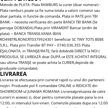
Metode de PLATA:
Plata RAMBURS la curier (doar numerar)
-
Plata ramburs poate sa fie suma totala a valorii comenzi sau
doar partiala, in functie de comanda.
Plata in RATE prin TBI
BANK:
– necesita verificarea din parte BANCII TBI BANK (Se
percepe DOBANDA)
Plata prin VIRAMENT Bancar (ordin de
plata):
– BANCA TRANSILVANIA
IBAN
RO49BTRLRONCRT0379924301 beneficiar SC TINY TOTS BEBE
S.R.L.
Plata prin Transfer BT PAY – 0740.036.355
Plata
EȘALONATA, in TRANȘE/RATE, fară dobândă DIRECT la NOI (
PRODUSUL SE LIVREAZĂ doar DUPĂ ce ESTE ACHITAT INTEGRAL
sau ultima TRANȘE se poate achita la CURIER,depinde de
produsele comandate).
LIVRAREA
Livrarea se efectueaza prin curierat rapid cu unul din partenerii
noștri.
Produsele pot fi comandate ONLINE si RIDICATE din
SHOWROOM-ul JUNAMA ROMANIA
Livrarea(preluarea de catre
curier) in aceeasi zi, doar pentru comenzile plasate pana la ora
12:00, in intervalul luni-vineri. Comenzile plasate dupa ora 12:00