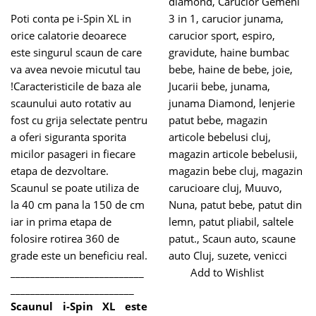
diamond
,
Carucior Gemeni
Poti conta pe i-Spin XL in
3 in 1
,
carucior junama
,
orice calatorie deoarece
carucior sport
,
espiro
,
este singurul scaun de care
gravidute
,
haine bumbac
va avea nevoie micutul tau
bebe
,
haine de bebe
,
joie
,
!Caracteristicile de baza ale
Jucarii bebe
,
junama
,
scaunului auto rotativ au
junama Diamond
,
lenjerie
fost cu grija selectate pentru
patut bebe
,
magazin
a oferi siguranta sporita
articole bebelusi cluj
,
micilor pasageri in fiecare
magazin articole bebelusii
,
etapa de dezvoltare.
magazin bebe cluj
,
magazin
Scaunul se poate utiliza de
carucioare cluj
,
Muuvo
,
la 40 cm pana la 150 de cm
Nuna
,
patut bebe
,
patut din
iar in prima etapa de
lemn
,
patut pliabil
,
saltele
folosire rotirea 360 de
patut.
,
Scaun auto
,
scaune
grade este un beneficiu real.
auto Cluj
,
suzete
,
venicci
___________________________
Add to Wishlist
_________________________
Scaunul i-Spin XL este