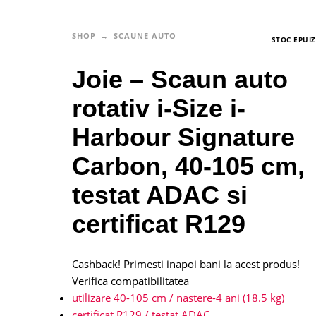
SHOP
SCAUNE AUTO
STOC EPUI
Joie – Scaun auto
rotativ i-Size i-
Harbour Signature
Carbon, 40-105 cm,
testat ADAC si
certificat R129
Cashback! Primesti inapoi bani la acest produs!
Verifica compatibilitatea
utilizare 40-105 cm /
nastere-4 ani (18.5 kg)
certificat R129 / testat ADAC