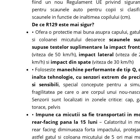
fiind un nou Regulament UE privind siguran
pentru scaunele auto pentru copii si clasifi
scaunele in functie de inaltimea copilului (cm).
De ce R129 este mai sigur?
• Ofera o protectie mai buna asupra capului, gatu
si coloanei micutului deoarece
scaunele su
supuse testelor suplimentare la impact front
(viteza de 50 km/h),
impact lateral
(viteza de 
km/h) si
impact din spate
(viteza de 30 km/h)
• Foloseste
manechine performante de tip Q, 
inalta tehnologie, cu senzori extrem de preci
si sensibili
, special concepute pentru a simu
fragilitatea pe care o are corpul unui nou-nascu
Senzorii sunt localizati in zonele critice: cap, g
torace, pelvis
•
Impune ca micutii sa fie transportati in m
rear-facing pana la 15 luni
– Calatoritul in m
rear facing diminueaza forta impactului, proteja
astfel gatul si coloana micutului de 5 ori mai mu