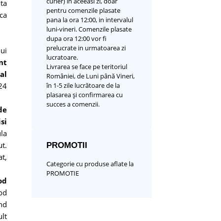
curier) in aceeasi zi, doar
ta
pentru comenzile plasate
ca
pana la ora 12:00, in intervalul
luni-vineri. Comenzile plasate
dupa ora 12:00 vor fi
prelucrate in urmatoarea zi
lui
lucratoare.
nt
Livrarea se face pe teritoriul
al
României, de Luni până Vineri,
în 1-5 zile lucrătoare de la
24
plasarea și confirmarea cu
succes a comenzii.
de
si
la
t.
PROMOTII
at,
Categorie cu produse aflate la
PROMOTIE
od
od
nd
lt