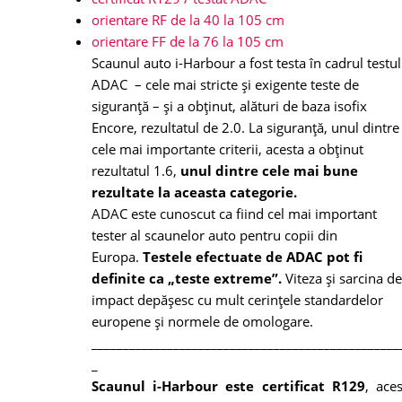
orientare RF de la 40 la 105 cm
orientare FF de la 76 la 105 cm
Scaunul auto i-Harbour a fost testa în cadrul testul
ADAC – cele mai stricte și exigente teste de
siguranță – și a obținut, alături de baza isofix
Encore, rezultatul de 2.0. La siguranță, unul dintre
cele mai importante criterii, acesta a obținut
rezultatul 1.6,
unul dintre cele mai bune
rezultate la aceasta categorie.
ADAC este cunoscut ca fiind cel mai important
tester al scaunelor auto pentru copii din
Europa.
Testele efectuate de ADAC pot fi
definite ca „teste extreme”.
Viteza și sarcina de
impact depășesc cu mult cerințele standardelor
europene și normele de omologare.
_________________________________________________
_
Scaunul i-Harbour este certificat R129
, ace