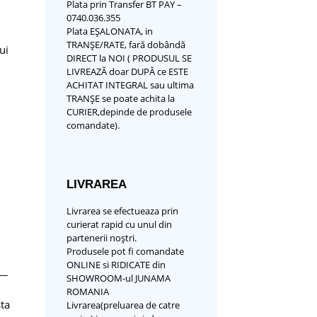
Plata prin Transfer BT PAY –
0740.036.355
Plata EȘALONATA, in
TRANȘE/RATE, fară dobândă
ui
DIRECT la NOI ( PRODUSUL SE
LIVREAZĂ doar DUPĂ ce ESTE
ACHITAT INTEGRAL sau ultima
TRANȘE se poate achita la
CURIER,depinde de produsele
comandate).
LIVRAREA
Livrarea se efectueaza prin
curierat rapid cu unul din
partenerii noștri.
Produsele pot fi comandate
ONLINE si RIDICATE din
__
SHOWROOM-ul JUNAMA
ROMANIA
sta
Livrarea(preluarea de catre