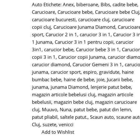
Auto
Etichete:
Anex
,
biberoane
,
Bibs
,
cadite bebe
,
Carucioare
,
Carucioare bebe
,
Carucioare bebe Cluj
carucioare bucuresti
,
carucioare cluj
,
carucioare
copii cluj
,
Carucioare Junama Diamond
,
Carucioar
sport
,
Carucior 2 in 1
,
carucior 3 in 1
,
Carucior 3 i
1 Junama
,
Carucior 3 in 1 pentru copii
,
carucior
3in1
,
carucior bebe
,
Carucior bebe 3 in 1
,
Carucior
copii 3 in 1
,
Carucior copii Junama
,
carucior diam
carucior diamond
,
Carucior Gemeni 3 in 1
,
carucio
junama
,
carucior sport
,
espiro
,
gravidute
,
haine
bumbac bebe
,
haine de bebe
,
joie
,
Jucarii bebe
,
junama
,
junama Diamond
,
lenjerie patut bebe
,
magazin articole bebelusi cluj
,
magazin articole
bebelusii
,
magazin bebe cluj
,
magazin carucioare
cluj
,
Muuvo
,
Nuna
,
patut bebe
,
patut din lemn
,
patut pliabil
,
saltele patut.
,
Scaun auto
,
scaune aut
Cluj
,
suzete
,
venicci
Add to Wishlist