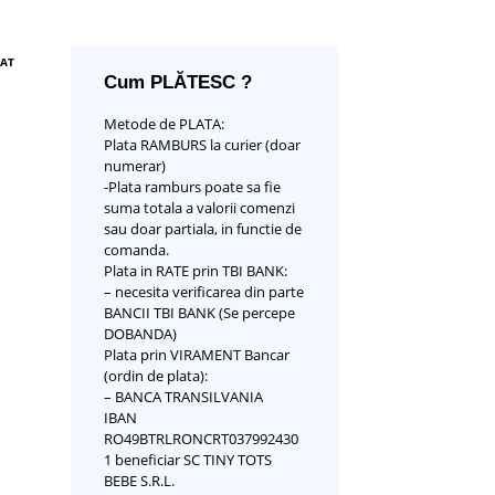
ZAT
Cum PLĂTESC ?
Metode de PLATA:
Plata RAMBURS la curier (doar
numerar)
-Plata ramburs poate sa fie
suma totala a valorii comenzi
sau doar partiala, in functie de
comanda.
Plata in RATE prin TBI BANK:
– necesita verificarea din parte
BANCII TBI BANK (Se percepe
DOBANDA)
Plata prin VIRAMENT Bancar
(ordin de plata):
– BANCA TRANSILVANIA
IBAN
RO49BTRLRONCRT037992430
1 beneficiar SC TINY TOTS
BEBE S.R.L.