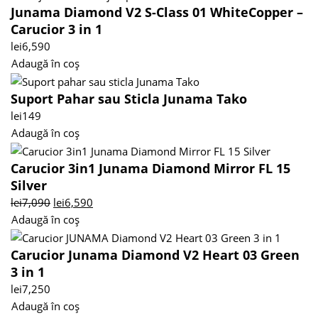
Junama Diamond V2 S-Class 01 WhiteCopper –
Carucior 3 in 1
lei
6,590
Adaugă în coș
Suport Pahar sau Sticla Junama Tako
lei
149
Adaugă în coș
Carucior 3in1 Junama Diamond Mirror FL 15
Silver
lei
7,090
lei
6,590
Adaugă în coș
Carucior Junama Diamond V2 Heart 03 Green
3 in 1
lei
7,250
Adaugă în coș