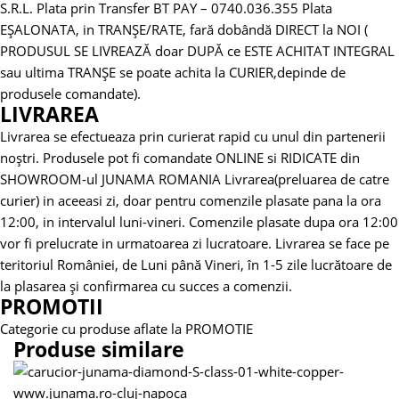
S.R.L.
Plata prin Transfer BT PAY – 0740.036.355
Plata
EȘALONATA, in TRANȘE/RATE, fară dobândă DIRECT la NOI (
PRODUSUL SE LIVREAZĂ doar DUPĂ ce ESTE ACHITAT INTEGRAL
sau ultima TRANȘE se poate achita la CURIER,depinde de
produsele comandate).
LIVRAREA
Livrarea se efectueaza prin curierat rapid cu unul din partenerii
noștri.
Produsele pot fi comandate ONLINE si RIDICATE din
SHOWROOM-ul JUNAMA ROMANIA
Livrarea(preluarea de catre
curier) in aceeasi zi, doar pentru comenzile plasate pana la ora
12:00, in intervalul luni-vineri. Comenzile plasate dupa ora 12:00
vor fi prelucrate in urmatoarea zi lucratoare.
Livrarea se face pe
teritoriul României, de Luni până Vineri, în 1-5 zile lucrătoare de
la plasarea și confirmarea cu succes a comenzii.
PROMOTII
Categorie cu produse aflate la PROMOTIE
Produse similare