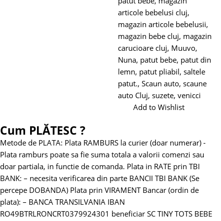
patut bebe
,
magazin
articole bebelusi cluj
,
magazin articole bebelusii
,
magazin bebe cluj
,
magazin
carucioare cluj
,
Muuvo
,
Nuna
,
patut bebe
,
patut din
lemn
,
patut pliabil
,
saltele
patut.
,
Scaun auto
,
scaune
auto Cluj
,
suzete
,
venicci
Add to Wishlist
Cum PLĂTESC ?
Metode de PLATA:
Plata RAMBURS la curier (doar numerar)
-
Plata ramburs poate sa fie suma totala a valorii comenzi sau
doar partiala, in functie de comanda.
Plata in RATE prin TBI
BANK:
– necesita verificarea din parte BANCII TBI BANK (Se
percepe DOBANDA)
Plata prin VIRAMENT Bancar (ordin de
plata):
– BANCA TRANSILVANIA
IBAN
RO49BTRLRONCRT0379924301 beneficiar SC TINY TOTS BEBE