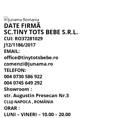
DATE FIRMĂ
SC.TINY TOTS BEBE S.R.L.
CUI: RO37281029
J12/1186/2017
EMAIL:
office@tinytotsbebe.ro
comenzi@junama.ro
TELEFON
:
004 0730 586 922
004 0745 649 292
Showroom :
str. Augustin Presecan Nr.3
CLUJ-NAPOCA , ROMÂNIA
ORAR :
LUNI – VINERI – 10.00 – 20.00