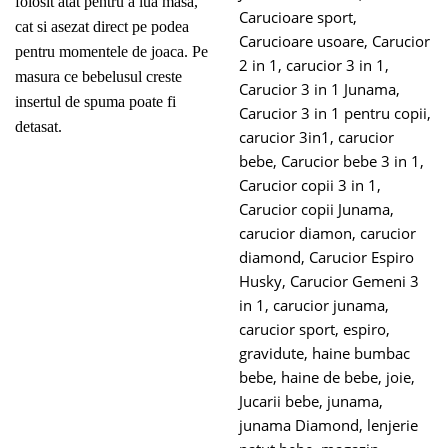
folosit atat pentru a lua masa,
Carucioare sport
,
cat si asezat direct pe podea
Carucioare usoare
,
Carucior
pentru momentele de joaca. Pe
2 in 1
,
carucior 3 in 1
,
masura ce bebelusul creste
Carucior 3 in 1 Junama
,
insertul de spuma poate fi
Carucior 3 in 1 pentru copii
,
detasat.
carucior 3in1
,
carucior
bebe
,
Carucior bebe 3 in 1
,
Carucior copii 3 in 1
,
Carucior copii Junama
,
carucior diamon
,
carucior
diamond
,
Carucior Espiro
Husky
,
Carucior Gemeni 3
in 1
,
carucior junama
,
carucior sport
,
espiro
,
gravidute
,
haine bumbac
bebe
,
haine de bebe
,
joie
,
Jucarii bebe
,
junama
,
junama Diamond
,
lenjerie