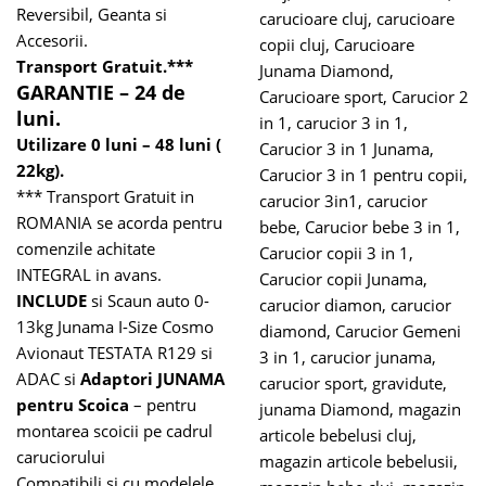
Reversibil, Geanta si
carucioare cluj
,
carucioare
Accesorii.
copii cluj
,
Carucioare
Transport Gratuit.***
Junama Diamond
,
GARANTIE – 24 de
Carucioare sport
,
Carucior 2
luni.
in 1
,
carucior 3 in 1
,
Utilizare 0 luni – 48 luni (
Carucior 3 in 1 Junama
,
22kg).
Carucior 3 in 1 pentru copii
,
*** Transport Gratuit in
carucior 3in1
,
carucior
ROMANIA se acorda pentru
bebe
,
Carucior bebe 3 in 1
,
comenzile achitate
Carucior copii 3 in 1
,
INTEGRAL in avans.
Carucior copii Junama
,
INCLUDE
si
Scaun auto 0-
carucior diamon
,
carucior
13kg Junama I-Size Cosmo
diamond
,
Carucior Gemeni
Avionaut TESTATA R129 si
3 in 1
,
carucior junama
,
ADAC
si
Adaptori JUNAMA
carucior sport
,
gravidute
,
pentru Scoica
– pentru
junama Diamond
,
magazin
montarea scoicii pe cadrul
articole bebelusi cluj
,
caruciorului
magazin articole bebelusii
,
Compatibili si cu modelele