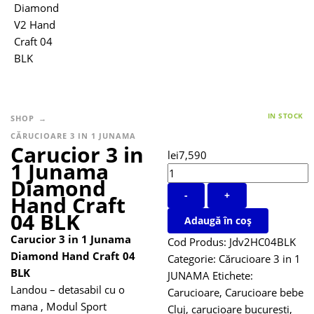
IN STOCK
SHOP
CĂRUCIOARE 3 IN 1 JUNAMA
Carucior 3 in
lei
7,590
1 Junama
Diamond
-
+
Hand Craft
04 BLK
Adaugă în coș
Carucior 3 in 1 Junama
Cod Produs:
Jdv2HC04BLK
Diamond Hand Craft 04
Categorie:
Cărucioare 3 in 1
BLK
JUNAMA
Etichete:
Landou – detasabil cu o
Carucioare
,
Carucioare bebe
mana , Modul Sport
Cluj
,
carucioare bucuresti
,