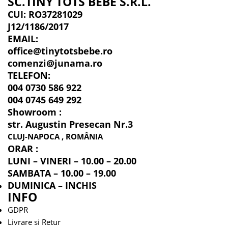
SC.TINY TOTS BEBE S.R.L.
CUI: RO37281029
J12/1186/2017
EMAIL:
office@tinytotsbebe.ro
comenzi@junama.ro
TELEFON
:
004 0730 586 922
004 0745 649 292
Showroom :
str. Augustin Presecan Nr.3
CLUJ-NAPOCA , ROMÂNIA
ORAR :
LUNI – VINERI – 10.00 – 20.00
SAMBATA – 10.00 – 19.00
DUMINICA – INCHIS
INFO
GDPR
Livrare si Retur