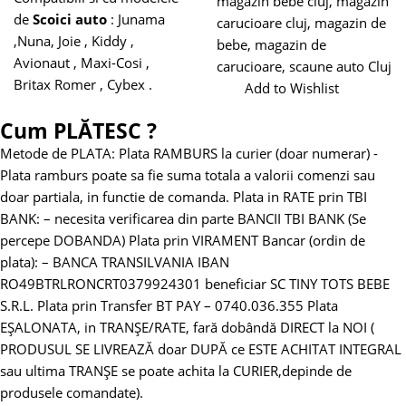
magazin bebe cluj
,
magazin
de
Scoici auto
: Junama
carucioare cluj
,
magazin de
,Nuna, Joie , Kiddy ,
bebe
,
magazin de
Avionaut , Maxi-Cosi ,
carucioare
,
scaune auto Cluj
Britax Romer , Cybex .
Add to Wishlist
Cum PLĂTESC ?
Metode de PLATA:
Plata RAMBURS la curier (doar numerar)
-
Plata ramburs poate sa fie suma totala a valorii comenzi sau
doar partiala, in functie de comanda.
Plata in RATE prin TBI
BANK:
– necesita verificarea din parte BANCII TBI BANK (Se
percepe DOBANDA)
Plata prin VIRAMENT Bancar (ordin de
plata):
– BANCA TRANSILVANIA
IBAN
RO49BTRLRONCRT0379924301 beneficiar SC TINY TOTS BEBE
S.R.L.
Plata prin Transfer BT PAY – 0740.036.355
Plata
EȘALONATA, in TRANȘE/RATE, fară dobândă DIRECT la NOI (
PRODUSUL SE LIVREAZĂ doar DUPĂ ce ESTE ACHITAT INTEGRAL
sau ultima TRANȘE se poate achita la CURIER,depinde de
produsele comandate).