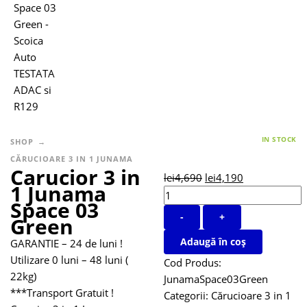
IN STOCK
SHOP
CĂRUCIOARE 3 IN 1 JUNAMA
Carucior 3 in
lei
4,690
lei
4,190
1 Junama
Space 03
-
+
Green
Adaugă în coș
GARANTIE – 24 de luni !
Utilizare 0 luni – 48 luni (
Cod Produs:
22kg)
JunamaSpace03Green
***Transport Gratuit !
Categorii:
Cărucioare 3 in 1