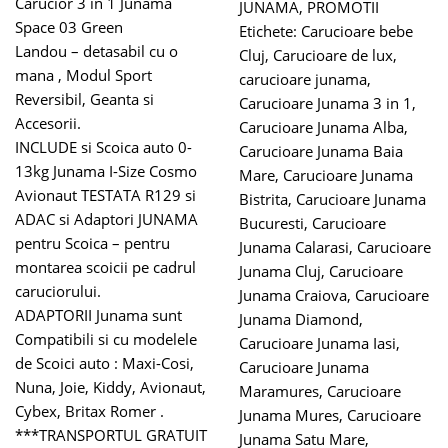
Carucior 3 in 1 Junama
JUNAMA
,
PROMOTII
Space 03 Green
Etichete:
Carucioare bebe
Landou – detasabil cu o
Cluj
,
Carucioare de lux
,
mana , Modul Sport
carucioare junama
,
Reversibil, Geanta si
Carucioare Junama 3 in 1
,
Accesorii.
Carucioare Junama Alba
,
INCLUDE si Scoica auto 0-
Carucioare Junama Baia
13kg Junama I-Size Cosmo
Mare
,
Carucioare Junama
Avionaut TESTATA R129 si
Bistrita
,
Carucioare Junama
ADAC si Adaptori JUNAMA
Bucuresti
,
Carucioare
pentru Scoica – pentru
Junama Calarasi
,
Carucioare
montarea scoicii pe cadrul
Junama Cluj
,
Carucioare
caruciorului.
Junama Craiova
,
Carucioare
ADAPTORII Junama sunt
Junama Diamond
,
Compatibili si cu modelele
Carucioare Junama Iasi
,
de Scoici auto : Maxi-Cosi,
Carucioare Junama
Nuna, Joie, Kiddy, Avionaut,
Maramures
,
Carucioare
Cybex, Britax Romer .
Junama Mures
,
Carucioare
***TRANSPORTUL GRATUIT
Junama Satu Mare
,