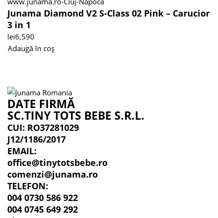
Junama Diamond V2 S-Class 02 Pink – Carucior
3 in 1
lei
6,590
Adaugă în coș
DATE FIRMĂ
SC.TINY TOTS BEBE S.R.L.
CUI: RO37281029
J12/1186/2017
EMAIL:
office@tinytotsbebe.ro
comenzi@junama.ro
TELEFON
:
004 0730 586 922
004 0745 649 292