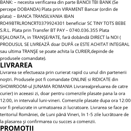
BANK:
– necesita verificarea din parte BANCII TBI BANK (Se
percepe DOBANDA)
Plata prin VIRAMENT Bancar (ordin de
plata):
– BANCA TRANSILVANIA
IBAN
RO49BTRLRONCRT0379924301 beneficiar SC TINY TOTS BEBE
S.R.L.
Plata prin Transfer BT PAY – 0740.036.355
Plata
EȘALONATA, in TRANȘE/RATE, fară dobândă DIRECT la NOI (
PRODUSUL SE LIVREAZĂ doar DUPĂ ce ESTE ACHITAT INTEGRAL
sau ultima TRANȘE se poate achita la CURIER,depinde de
produsele comandate).
LIVRAREA
Livrarea se efectueaza prin curierat rapid cu unul din partenerii
noștri.
Produsele pot fi comandate ONLINE si RIDICATE din
SHOWROOM-ul JUNAMA ROMANIA
Livrarea(preluarea de catre
curier) in aceeasi zi, doar pentru comenzile plasate pana la ora
12:00, in intervalul luni-vineri. Comenzile plasate dupa ora 12:00
vor fi prelucrate in urmatoarea zi lucratoare.
Livrarea se face pe
teritoriul României, de Luni până Vineri, în 1-5 zile lucrătoare de
la plasarea și confirmarea cu succes a comenzii.
PROMOTII