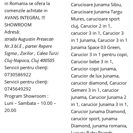
in Romania se ofera la
Carucioare Junama Sibiu
,
comenzile achitate in
Carucioare Junama Targu
AVANS INTEGRAL !!!
Mures
,
carucioare sport
SHOWROOM
cluj
,
Carucior 2 in 1
,
Adresă:
carucior 3 in 1
,
Carucior 3
strada Augustin Presecan
in 1 Junama
,
Carucior 3 in 1
Nr.3 bl.E , parter Repere
Junama Space 03 Green
,
Sigma , Zorilor , Calea Turzi
Carucior 3 in 1 pentru copii
,
Cluj-Napoca
,
Cluj
400505
Carucior bebe 3 in 1
,
Servicii pentru clienți:
Carucior copii Junama
,
0730586922
Carucior de lux Junama
,
Servicii pentru clienți:
carucior diamond
,
Carucior
0745649292
Gemeni 3 in 1
,
carucior
Program Showroom :
junama
,
Carucior Junama 2
Luni – Sambata – 10.00 –
in 1
,
carucior Junama 3 in 1
,
20.00
Carucior Junama Diamond
,
carucior sport
,
junama
Diamond
,
junama romania
,
Luxury Baby Brands
,