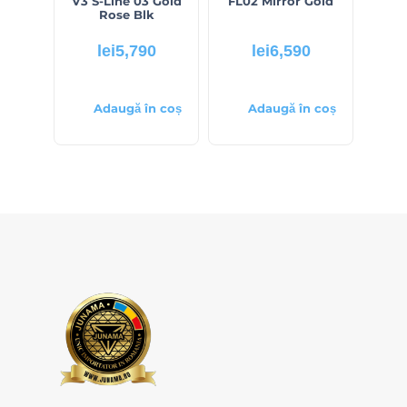
V3 S-Line 03 Gold
FL02 Mirror Gold
Rose Blk
lei
5,790
lei
6,590
Adaugă în coș
Adaugă în coș