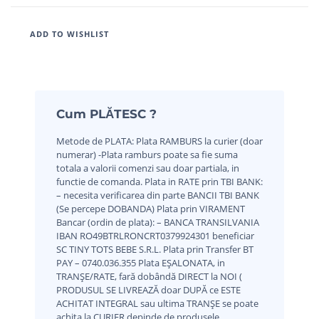
ADD TO WISHLIST
Cum PLĂTESC ?
Metode de PLATA:
Plata RAMBURS la curier (doar
numerar)
-Plata ramburs poate sa fie suma
totala a valorii comenzi sau doar partiala, in
functie de comanda.
Plata in RATE prin TBI BANK:
– necesita verificarea din parte BANCII TBI BANK
(Se percepe DOBANDA)
Plata prin VIRAMENT
Bancar (ordin de plata):
– BANCA TRANSILVANIA
IBAN RO49BTRLRONCRT0379924301 beneficiar
SC TINY TOTS BEBE S.R.L.
Plata prin Transfer BT
PAY – 0740.036.355
Plata EȘALONATA, in
TRANȘE/RATE, fară dobândă DIRECT la NOI (
PRODUSUL SE LIVREAZĂ doar DUPĂ ce ESTE
ACHITAT INTEGRAL sau ultima TRANȘE se poate
achita la CURIER,depinde de produsele