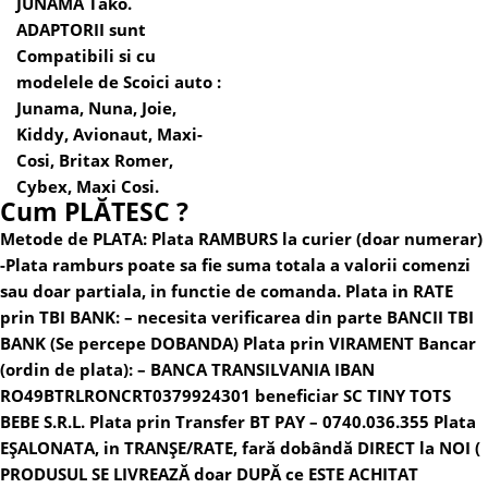
JUNAMA Tako.
ADAPTORII sunt
Compatibili si cu
modelele de
Scoici auto
:
Junama, Nuna, Joie,
Kiddy, Avionaut, Maxi-
Cosi, Britax Romer,
Cybex, Maxi Cosi.
Cum PLĂTESC ?
Metode de PLATA:
Plata RAMBURS la curier (doar numerar)
-Plata ramburs poate sa fie suma totala a valorii comenzi
sau doar partiala, in functie de comanda.
Plata in RATE
prin TBI BANK:
– necesita verificarea din parte BANCII TBI
BANK (Se percepe DOBANDA)
Plata prin VIRAMENT Bancar
(ordin de plata):
– BANCA TRANSILVANIA
IBAN
RO49BTRLRONCRT0379924301 beneficiar SC TINY TOTS
BEBE S.R.L.
Plata prin Transfer BT PAY – 0740.036.355
Plata
EȘALONATA, in TRANȘE/RATE, fară dobândă DIRECT la NOI (
PRODUSUL SE LIVREAZĂ doar DUPĂ ce ESTE ACHITAT