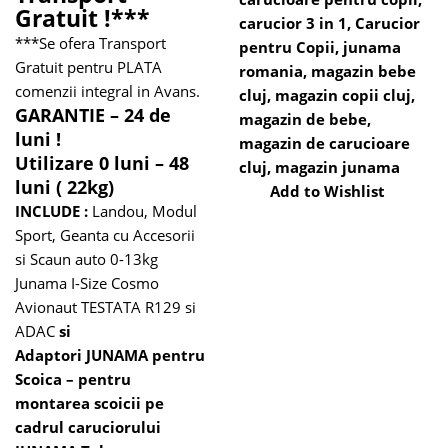
Gratuit !***
carucior 3 in 1
,
Carucior
***Se ofera Transport
pentru Copii
,
junama
Gratuit pentru PLATA
romania
,
magazin bebe
comenzii integral in Avans.
cluj
,
magazin copii cluj
,
GARANTIE – 24 de
magazin de bebe
,
luni !
magazin de carucioare
Utilizare 0 luni – 48
cluj
,
magazin junama
luni ( 22kg)
Add to Wishlist
INCLUDE :
Landou, Modul
Sport, Geanta cu Accesorii
si
Scaun auto 0-13kg
Junama
I-Size Cosmo
Avionaut TESTATA R129 si
ADAC
si
Adaptori JUNAMA pentru
Scoica
– pentru
montarea scoicii pe
cadrul caruciorului