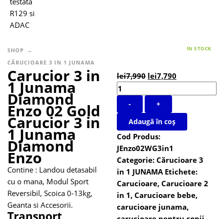
IN STOCK
SHOP
CĂRUCIOARE 3 IN 1 JUNAMA
Carucior 3 in
lei
7,990
lei
7,790
1 Junama
Diamond
-
+
Enzo 02 Gold
Carucior 3 in
Adaugă în coș
1 Junama
Cod Produs:
Diamond
JEnzo02WG3in1
Enzo
Categorie:
Cărucioare 3
Contine : Landou detasabil
in 1 JUNAMA
Etichete:
cu o mana, Modul Sport
Carucioare
,
Carucioare 2
Reversibil, Scoica 0-13kg,
in 1
,
Carucioare bebe
,
Geanta si Accesorii.
carucioare junama
,
Transport
carucioare pentru copii
,