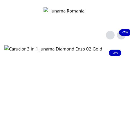
-7%
-3%