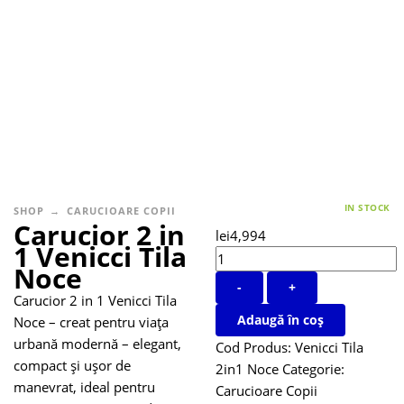
IN STOCK
SHOP
CARUCIOARE COPII
Carucior 2 in
lei
4,994
1 Venicci Tila
Noce
-
+
Carucior 2 in 1 Venicci Tila
Adaugă în coș
Noce – creat pentru viața
urbană modernă – elegant,
Cod Produs:
Venicci Tila
compact și ușor de
2in1 Noce
Categorie:
manevrat, ideal pentru
Carucioare Copii