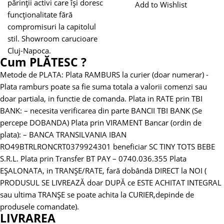
părinții activi care își doresc
Add to Wishlist
funcționalitate fără
compromisuri la capitolul
stil. Showroom carucioare
Cluj-Napoca.
Cum PLĂTESC ?
Metode de PLATA:
Plata RAMBURS la curier (doar numerar)
-
Plata ramburs poate sa fie suma totala a valorii comenzi sau
doar partiala, in functie de comanda.
Plata in RATE prin TBI
BANK:
– necesita verificarea din parte BANCII TBI BANK (Se
percepe DOBANDA)
Plata prin VIRAMENT Bancar (ordin de
plata):
– BANCA TRANSILVANIA
IBAN
RO49BTRLRONCRT0379924301 beneficiar SC TINY TOTS BEBE
S.R.L.
Plata prin Transfer BT PAY – 0740.036.355
Plata
EȘALONATA, in TRANȘE/RATE, fară dobândă DIRECT la NOI (
PRODUSUL SE LIVREAZĂ doar DUPĂ ce ESTE ACHITAT INTEGRAL
sau ultima TRANȘE se poate achita la CURIER,depinde de
produsele comandate).
LIVRAREA