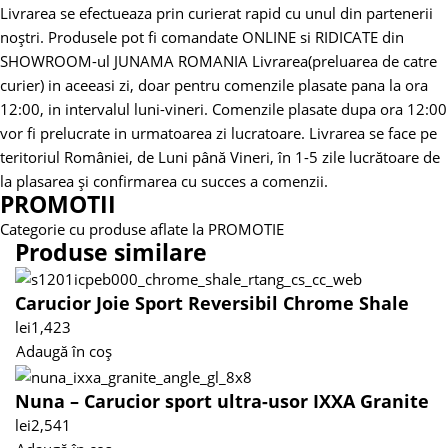
Livrarea se efectueaza prin curierat rapid cu unul din partenerii
noștri.
Produsele pot fi comandate ONLINE si RIDICATE din
SHOWROOM-ul JUNAMA ROMANIA
Livrarea(preluarea de catre
curier) in aceeasi zi, doar pentru comenzile plasate pana la ora
12:00, in intervalul luni-vineri. Comenzile plasate dupa ora 12:00
vor fi prelucrate in urmatoarea zi lucratoare.
Livrarea se face pe
teritoriul României, de Luni până Vineri, în 1-5 zile lucrătoare de
la plasarea și confirmarea cu succes a comenzii.
PROMOTII
Categorie cu produse aflate la PROMOTIE
Produse similare
Carucior Joie Sport Reversibil Chrome Shale
lei
1,423
Adaugă în coș
Nuna – Carucior sport ultra-usor IXXA Granite
lei
2,541