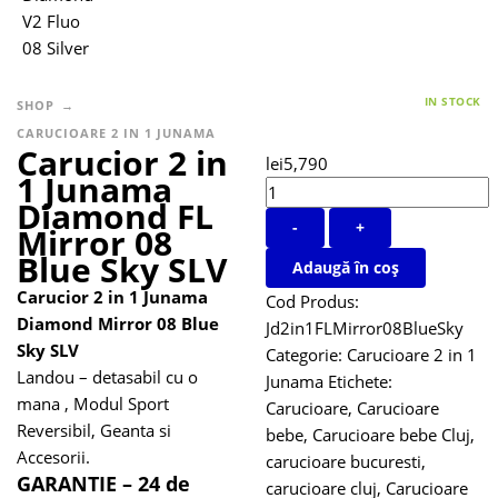
IN STOCK
SHOP
CARUCIOARE 2 IN 1 JUNAMA
Carucior 2 in
lei
5,790
1 Junama
Diamond FL
-
+
Mirror 08
Blue Sky SLV
Adaugă în coș
Carucior 2 in 1 Junama
Cod Produs:
Diamond Mirror 08 Blue
Jd2in1FLMirror08BlueSky
Sky SLV
Categorie:
Carucioare 2 in 1
Landou – detasabil cu o
Junama
Etichete:
mana , Modul Sport
Carucioare
,
Carucioare
Reversibil, Geanta si
bebe
,
Carucioare bebe Cluj
,
Accesorii.
carucioare bucuresti
,
GARANTIE – 24 de
carucioare cluj
,
Carucioare