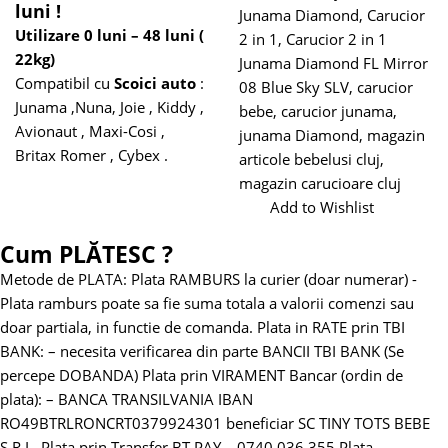
luni !
Junama Diamond
,
Carucior
Utilizare 0 luni – 48 luni (
2 in 1
,
Carucior 2 in 1
22kg)
Junama Diamond FL Mirror
Compatibil cu
Scoici auto
:
08 Blue Sky SLV
,
carucior
Junama ,Nuna, Joie , Kiddy ,
bebe
,
carucior junama
,
Avionaut , Maxi-Cosi ,
junama Diamond
,
magazin
Britax Romer , Cybex .
articole bebelusi cluj
,
magazin carucioare cluj
Add to Wishlist
Cum PLĂTESC ?
Metode de PLATA:
Plata RAMBURS la curier (doar numerar)
-
Plata ramburs poate sa fie suma totala a valorii comenzi sau
doar partiala, in functie de comanda.
Plata in RATE prin TBI
BANK:
– necesita verificarea din parte BANCII TBI BANK (Se
percepe DOBANDA)
Plata prin VIRAMENT Bancar (ordin de
plata):
– BANCA TRANSILVANIA
IBAN
RO49BTRLRONCRT0379924301 beneficiar SC TINY TOTS BEBE
S.R.L.
Plata prin Transfer BT PAY – 0740.036.355
Plata