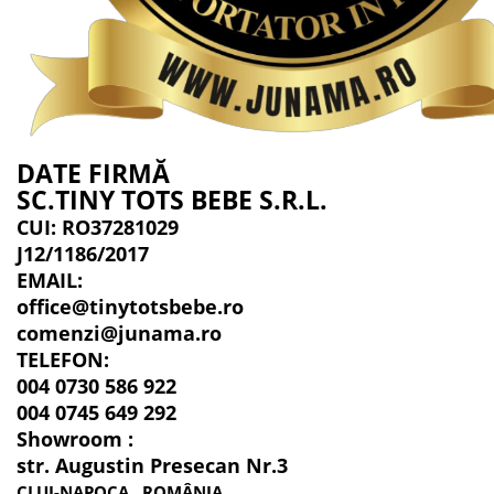
DATE FIRMĂ
SC.TINY TOTS BEBE S.R.L.
CUI: RO37281029
J12/1186/2017
EMAIL:
office@tinytotsbebe.ro
comenzi@junama.ro
TELEFON
:
004 0730 586 922
004 0745 649 292
Showroom :
str. Augustin Presecan Nr.3
CLUJ-NAPOCA , ROMÂNIA