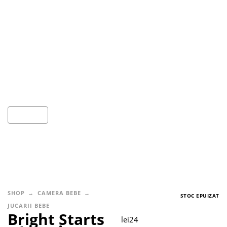
SHOP
CAMERA BEBE
STOC EPUIZAT
JUCARII BEBE
Bright Starts
lei
24