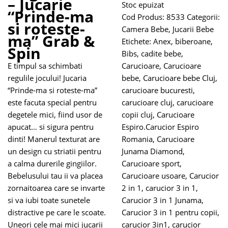
– Jucarie
Stoc epuizat
“Prinde-ma
Cod Produs:
8533
Categorii:
si roteste-
Camera Bebe
,
Jucarii Bebe
ma” Grab &
Etichete:
Anex
,
biberoane
,
Spin
Bibs
,
cadite bebe
,
E timpul sa schimbati
Carucioare
,
Carucioare
regulile jocului!
Jucaria
bebe
,
Carucioare bebe Cluj
,
“Prinde-ma si roteste-ma”
carucioare bucuresti
,
este facuta special pentru
carucioare cluj
,
carucioare
degetele mici, fiind usor de
copii cluj
,
Carucioare
apucat… si sigura pentru
Espiro.Carucior Espiro
dinti! Manerul texturat are
Romania
,
Carucioare
un design cu
striatii
pentru
Junama Diamond
,
a calma durerile gingiilor.
Carucioare sport
,
Bebelusului tau ii va placea
Carucioare usoare
,
Carucior
zornaitoarea
care se invarte
2 in 1
,
carucior 3 in 1
,
si va iubi toate sunetele
Carucior 3 in 1 Junama
,
distractive pe care le scoate.
Carucior 3 in 1 pentru copii
,
Uneori cele mai mici jucarii
carucior 3in1
,
carucior