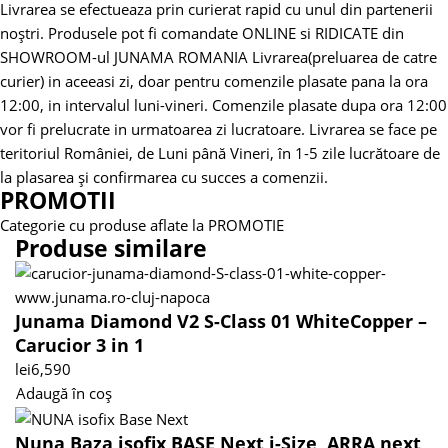
Livrarea se efectueaza prin curierat rapid cu unul din partenerii
noștri.
Produsele pot fi comandate ONLINE si RIDICATE din
SHOWROOM-ul JUNAMA ROMANIA
Livrarea(preluarea de catre
curier) in aceeasi zi, doar pentru comenzile plasate pana la ora
12:00, in intervalul luni-vineri. Comenzile plasate dupa ora 12:00
vor fi prelucrate in urmatoarea zi lucratoare.
Livrarea se face pe
teritoriul României, de Luni până Vineri, în 1-5 zile lucrătoare de
la plasarea și confirmarea cu succes a comenzii.
PROMOTII
Categorie cu produse aflate la PROMOTIE
Produse similare
Junama Diamond V2 S-Class 01 WhiteCopper –
Carucior 3 in 1
lei
6,590
Adaugă în coș
Nuna Baza isofix BASE Next i-Size ,ARRA next,