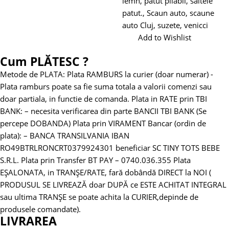
lemn
,
patut pliabil
,
saltele
patut.
,
Scaun auto
,
scaune
auto Cluj
,
suzete
,
venicci
Add to Wishlist
Cum PLĂTESC ?
Metode de PLATA:
Plata RAMBURS la curier (doar numerar)
-
Plata ramburs poate sa fie suma totala a valorii comenzi sau
doar partiala, in functie de comanda.
Plata in RATE prin TBI
BANK:
– necesita verificarea din parte BANCII TBI BANK (Se
percepe DOBANDA)
Plata prin VIRAMENT Bancar (ordin de
plata):
– BANCA TRANSILVANIA
IBAN
RO49BTRLRONCRT0379924301 beneficiar SC TINY TOTS BEBE
S.R.L.
Plata prin Transfer BT PAY – 0740.036.355
Plata
EȘALONATA, in TRANȘE/RATE, fară dobândă DIRECT la NOI (
PRODUSUL SE LIVREAZĂ doar DUPĂ ce ESTE ACHITAT INTEGRAL
sau ultima TRANȘE se poate achita la CURIER,depinde de
produsele comandate).
LIVRAREA