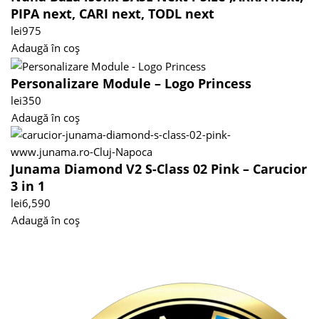
PIPA next, CARI next, TODL next
lei
975
Adaugă în coș
Personalizare Module – Logo Princess
lei
350
Adaugă în coș
Junama Diamond V2 S-Class 02 Pink – Carucior
3 in 1
lei
6,590
Adaugă în coș