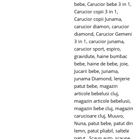
bebe
,
Carucior bebe 3 in 1
,
Carucior copii 3 in 1
,
Carucior copii Junama
,
carucior diamon
,
carucior
diamond
,
Carucior Gemeni
3 in 1
,
carucior junama
,
carucior sport
,
espiro
,
gravidute
,
haine bumbac
bebe
,
haine de bebe
,
joie
,
Jucarii bebe
,
junama
,
junama Diamond
,
lenjerie
patut bebe
,
magazin
articole bebelusi cluj
,
magazin articole bebelusii
,
magazin bebe cluj
,
magazin
carucioare cluj
,
Muuvo
,
Nuna
,
patut bebe
,
patut din
lemn
,
patut pliabil
,
saltele
patut.
,
Scaun auto
,
scaune