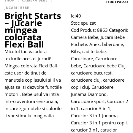
SHOP
CAMERA BEBE
STOC EPUIZAT
JUCARII BEBE
Bright Starts
lei
40
– Jucarie
Stoc epuizat
mingea
Cod Produs:
8863
Categorii:
colorata
Camera Bebe
,
Jucarii Bebe
Flexi Ball
Etichete:
Anex
,
biberoane
,
Micutul tau va adora
Bibs
,
cadite bebe
,
texturile acestei jucarii!
Carucioare
,
Carucioare
Mingea colorata Flexi Ball
bebe
,
Carucioare bebe Cluj
,
este usor de tinut de
carucioare bucuresti
,
manutele copilasului si il va
carucioare cluj
,
carucioare
ajuta sa isi dezvolte functiile
copii cluj
,
Carucioare
motorii. Bebelusul va intra
Junama Diamond
,
intr-o aventura senzoriala,
Carucioare sport
,
Carucior 2
in care zgomotele si culorile
in 1
,
carucior 3 in 1
,
ii vor stimula imaginatia.
Carucior 3 in 1 Junama
,
Carucior 3 in 1 pentru copii
,
carucior 3in1
,
carucior