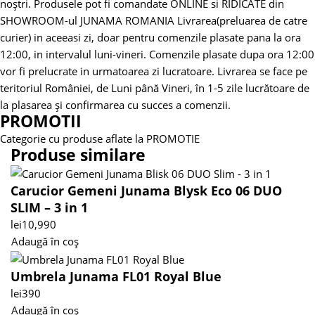
noștri.
Produsele pot fi comandate ONLINE si RIDICATE din
SHOWROOM-ul JUNAMA ROMANIA
Livrarea(preluarea de catre
curier) in aceeasi zi, doar pentru comenzile plasate pana la ora
12:00, in intervalul luni-vineri. Comenzile plasate dupa ora 12:00
vor fi prelucrate in urmatoarea zi lucratoare.
Livrarea se face pe
teritoriul României, de Luni până Vineri, în 1-5 zile lucrătoare de
la plasarea și confirmarea cu succes a comenzii.
PROMOTII
Categorie cu produse aflate la PROMOTIE
Produse similare
Carucior Gemeni Junama Blysk Eco 06 DUO
SLIM – 3 in 1
lei
10,990
Adaugă în coș
Umbrela Junama FL01 Royal Blue
lei
390
Adaugă în coș