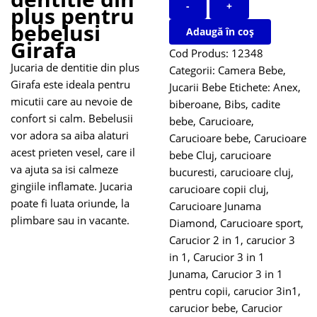
-
+
plus pentru
bebelusi
Adaugă în coș
Girafa
Cod Produs:
12348
Jucaria de dentitie din plus
Categorii:
Camera Bebe
,
Girafa este ideala pentru
Jucarii Bebe
Etichete:
Anex
,
micutii care au nevoie de
biberoane
,
Bibs
,
cadite
confort si calm. Bebelusii
bebe
,
Carucioare
,
vor adora sa aiba alaturi
Carucioare bebe
,
Carucioare
acest prieten vesel, care il
bebe Cluj
,
carucioare
va ajuta sa isi calmeze
bucuresti
,
carucioare cluj
,
gingiile inflamate. Jucaria
carucioare copii cluj
,
poate fi luata oriunde, la
Carucioare Junama
plimbare sau in vacante.
Diamond
,
Carucioare sport
,
Carucior 2 in 1
,
carucior 3
in 1
,
Carucior 3 in 1
Junama
,
Carucior 3 in 1
pentru copii
,
carucior 3in1
,
carucior bebe
,
Carucior