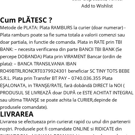
Add to Wishlist
Cum PLĂTESC ?
Metode de PLATA:
Plata RAMBURS la curier (doar numerar)
-
Plata ramburs poate sa fie suma totala a valorii comenzi sau
doar partiala, in functie de comanda.
Plata in RATE prin TBI
BANK:
– necesita verificarea din parte BANCII TBI BANK (Se
percepe DOBANDA)
Plata prin VIRAMENT Bancar (ordin de
plata):
– BANCA TRANSILVANIA
IBAN
RO49BTRLRONCRT0379924301 beneficiar SC TINY TOTS BEBE
S.R.L.
Plata prin Transfer BT PAY – 0740.036.355
Plata
EȘALONATA, in TRANȘE/RATE, fară dobândă DIRECT la NOI (
PRODUSUL SE LIVREAZĂ doar DUPĂ ce ESTE ACHITAT INTEGRAL
sau ultima TRANȘE se poate achita la CURIER,depinde de
produsele comandate).
LIVRAREA
Livrarea se efectueaza prin curierat rapid cu unul din partenerii
noștri.
Produsele pot fi comandate ONLINE si RIDICATE din