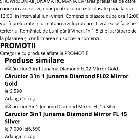
SHOWROOM-ul JUNAMA ROMANIA
Livrarea(preluarea de catre
curier) in aceeasi zi, doar pentru comenzile plasate pana la ora
12:00, in intervalul luni-vineri. Comenzile plasate dupa ora 12:00
vor fi prelucrate in urmatoarea zi lucratoare.
Livrarea se face pe
teritoriul României, de Luni până Vineri, în 1-5 zile lucrătoare de
la plasarea și confirmarea cu succes a comenzii.
PROMOTII
Categorie cu produse aflate la PROMOTIE
Produse similare
Cărucior 3 în 1 Junama Diamond FL02 Mirror
Gold
lei
6,590
Adaugă în coș
Carucior 3in1 Junama Diamond Mirror FL 15
Silver
lei
7,090
lei
6,590
Adaugă în coș