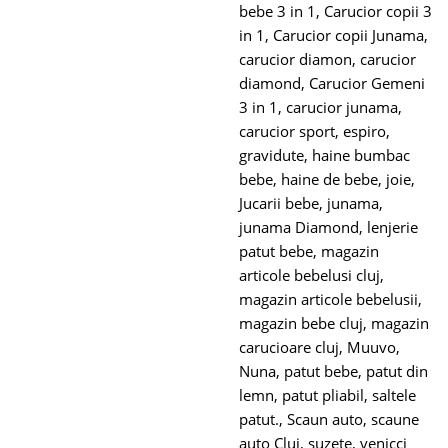
bebe 3 in 1
,
Carucior copii 3
in 1
,
Carucior copii Junama
,
carucior diamon
,
carucior
diamond
,
Carucior Gemeni
3 in 1
,
carucior junama
,
carucior sport
,
espiro
,
gravidute
,
haine bumbac
bebe
,
haine de bebe
,
joie
,
Jucarii bebe
,
junama
,
junama Diamond
,
lenjerie
patut bebe
,
magazin
articole bebelusi cluj
,
magazin articole bebelusii
,
magazin bebe cluj
,
magazin
carucioare cluj
,
Muuvo
,
Nuna
,
patut bebe
,
patut din
lemn
,
patut pliabil
,
saltele
patut.
,
Scaun auto
,
scaune
auto Cluj
,
suzete
,
venicci