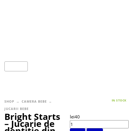
IN STOCK
SHOP
CAMERA BEBE
JUCARII BEBE
Bright Starts
lei
40
– Jucarie de
dentitie din