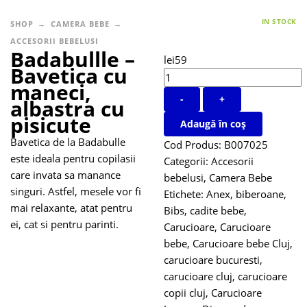
IN STOCK
SHOP
CAMERA BEBE
ACCESORII BEBELUSI
Badabullle –
lei
59
Bavetica cu
maneci,
-
+
albastra cu
pisicute
Adaugă în coș
Bavetica de la Badabulle
Cod Produs:
B007025
este ideala pentru copilasii
Categorii:
Accesorii
care invata sa manance
bebelusi
,
Camera Bebe
singuri. Astfel, mesele vor fi
Etichete:
Anex
,
biberoane
,
mai relaxante, atat pentru
Bibs
,
cadite bebe
,
ei, cat si pentru parinti.
Carucioare
,
Carucioare
bebe
,
Carucioare bebe Cluj
,
carucioare bucuresti
,
carucioare cluj
,
carucioare
copii cluj
,
Carucioare