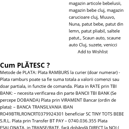
magazin articole bebelusii
,
magazin bebe cluj
,
magazin
carucioare cluj
,
Muuvo
,
Nuna
,
patut bebe
,
patut din
lemn
,
patut pliabil
,
saltele
patut.
,
Scaun auto
,
scaune
auto Cluj
,
suzete
,
venicci
Add to Wishlist
Cum PLĂTESC ?
Metode de PLATA:
Plata RAMBURS la curier (doar numerar)
-
Plata ramburs poate sa fie suma totala a valorii comenzi sau
doar partiala, in functie de comanda.
Plata in RATE prin TBI
BANK:
– necesita verificarea din parte BANCII TBI BANK (Se
percepe DOBANDA)
Plata prin VIRAMENT Bancar (ordin de
plata):
– BANCA TRANSILVANIA
IBAN
RO49BTRLRONCRT0379924301 beneficiar SC TINY TOTS BEBE
S.R.L.
Plata prin Transfer BT PAY – 0740.036.355
Plata
EȘALONATA, in TRANȘE/RATE, fară dobândă DIRECT la NOI (