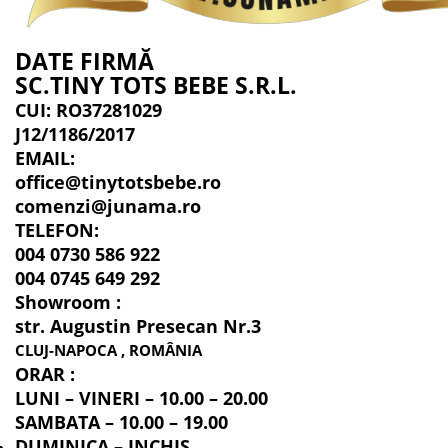
DATE FIRMĂ
SC.TINY TOTS BEBE S.R.L.
CUI: RO37281029
J12/1186/2017
EMAIL:
office@tinytotsbebe.ro
comenzi@junama.ro
TELEFON
:
004 0730 586 922
004 0745 649 292
Showroom :
str. Augustin Presecan Nr.3
CLUJ-NAPOCA , ROMÂNIA
ORAR :
LUNI – VINERI – 10.00 – 20.00
SAMBATA – 10.00 – 19.00
DUMINICA – INCHIS