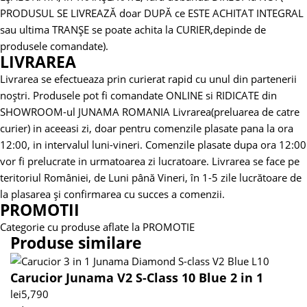
PRODUSUL SE LIVREAZĂ doar DUPĂ ce ESTE ACHITAT INTEGRAL
sau ultima TRANȘE se poate achita la CURIER,depinde de
produsele comandate).
LIVRAREA
Livrarea se efectueaza prin curierat rapid cu unul din partenerii
noștri.
Produsele pot fi comandate ONLINE si RIDICATE din
SHOWROOM-ul JUNAMA ROMANIA
Livrarea(preluarea de catre
curier) in aceeasi zi, doar pentru comenzile plasate pana la ora
12:00, in intervalul luni-vineri. Comenzile plasate dupa ora 12:00
vor fi prelucrate in urmatoarea zi lucratoare.
Livrarea se face pe
teritoriul României, de Luni până Vineri, în 1-5 zile lucrătoare de
la plasarea și confirmarea cu succes a comenzii.
PROMOTII
Categorie cu produse aflate la PROMOTIE
Produse similare
Carucior Junama V2 S-Class 10 Blue 2 in 1
lei
5,790